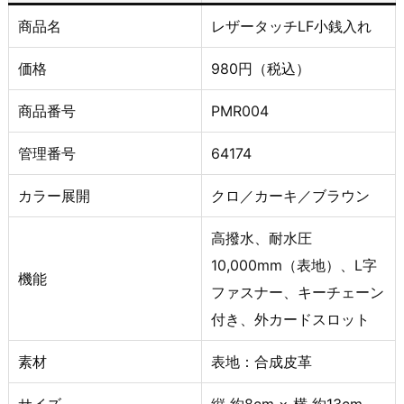
商品名
レザータッチLF小銭入れ
価格
980円（税込）
商品番号
PMR004
管理番号
64174
カラー展開
クロ／カーキ／ブラウン
高撥水、耐水圧
10,000mm（表地）、L字
機能
ファスナー、キーチェーン
付き、外カードスロット
素材
表地：合成皮革
サイズ
縦 約8cm × 横 約13cm