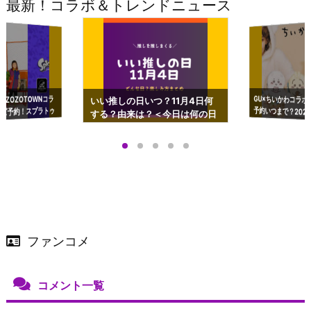
最新！コラボ＆トレンドニュース
GU×ちいかわコラボ
予約いつまで？2023
ーチやショルダーが可
×ZOZOTOWNコラ
いい推しの日いつ？11月4日何
ズ予約！スプラトゥ
する？由来は？＜今日は何の日
プアップも渋谷Hz
＞
店舗＆オンラインス
）で開催
ファンコメ
コメント一覧