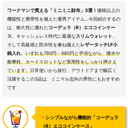
ワークマンで買える「ミニミニ財布」3選！
価格以上の
機能性と携帯性を備えた優秀アイテム…今回紹介するの
は、耐久性に優れた
コーデュラ（R）エココインケー
ス
、キャッシュレス時代に最適な
スリムウォレット
、
そして高級感と防水性を兼ね備えた
レザータッチLF小
銭入れ
。
いずれも780円・980円と手頃ながら、撥水や
耐摩耗、カードスロットなど実用性をしっかり押さえ
ています。
日常使いから旅行、アウトドアまで幅広く
活躍するこの3品は、ミニマル志向の男性にもおすすめ
です
・シンプルながら機能的「
コーデュラ
（R）エココインケース
」