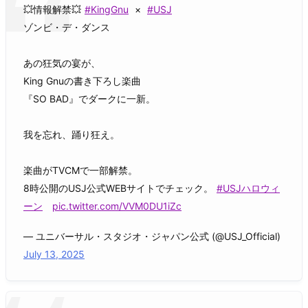
💥情報解禁💥
#KingGnu
×
#USJ
ゾンビ・デ・ダンス
あの狂気の宴が、
King Gnuの書き下ろし楽曲
『SO BAD』でダークに一新。​
我を忘れ、踊り狂え。
楽曲がTVCMで一部解禁。
8時公開のUSJ公式WEBサイトでチェック。
#USJハロウィ
ーン
pic.twitter.com/VVM0DU1iZc
— ユニバーサル・スタジオ・ジャパン公式 (@USJ_Official)
July 13, 2025