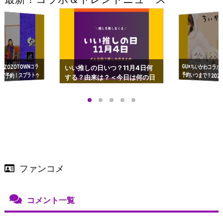
GU×ちいかわコラボ
予約いつまで？2023
ーチやショルダーが可
×ZOZOTOWNコラ
いい推しの日いつ？11月4日何
ズ予約！スプラトゥ
する？由来は？＜今日は何の日
プアップも渋谷Hz
＞
店舗＆オンラインス
）で開催
ファンコメ
コメント一覧