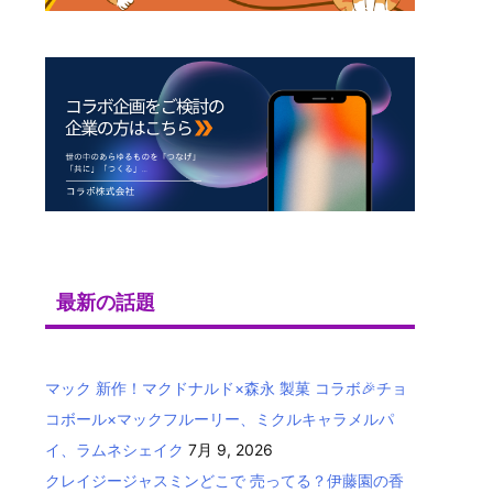
最新の話題
マック 新作！マクドナルド×森永 製菓 コラボ🎉チョ
コボール×マックフルーリー、ミクルキャラメルパ
イ、ラムネシェイク
7月 9, 2026
クレイジージャスミンどこで 売ってる？伊藤園の香