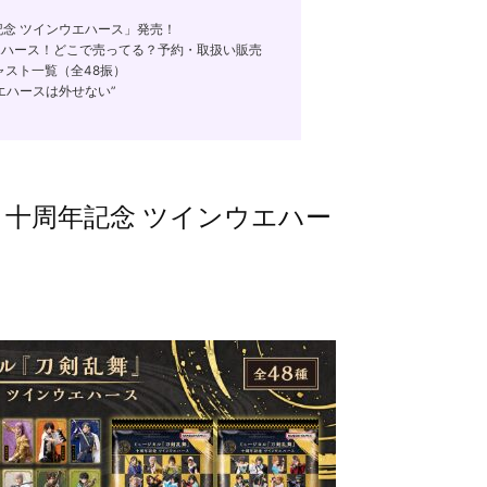
記念 ツインウエハース」発売！
ハース！どこで売ってる？予約・取扱い販売
ャスト一覧（全48振）
エハースは外せない”
 十周年記念 ツインウエハー