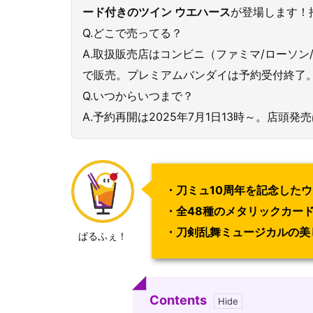
ード付きのツイン ウエハース
が登場します！
Q.どこで売ってる？
A.取扱販売店はコンビニ（ファミマ/ローソ
で販売。プレミアムバンダイは予約受付終了
Q.いつからいつまで？
A.予約再開は2025年7月1日13時～。店頭発売
・刀ミュ10周年を記念した
・全48種のメタリックカー
・刀剣乱舞ミュージカルの美
ぱるふぇ！
Contents