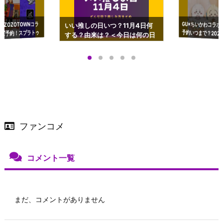
GU×ちいかわコラボ
予約いつまで？2023
ーチやショルダーが可
×ZOZOTOWNコラ
いい推しの日いつ？11月4日何
ズ予約！スプラトゥ
する？由来は？＜今日は何の日
プアップも渋谷Hz
＞
店舗＆オンラインス
）で開催
ファンコメ
コメント一覧
まだ、コメントがありません