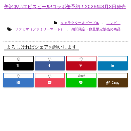
矢沢あいエビスビール!コラボ缶予約！2026年3月3日発売
キャラクター＆ピープル
,
コンビニ
ファミマ（ファミリーマート）
,
期間限定・数量限定販売の商品
よろしければシェアお願いします
-
Send
-
B!
Copy