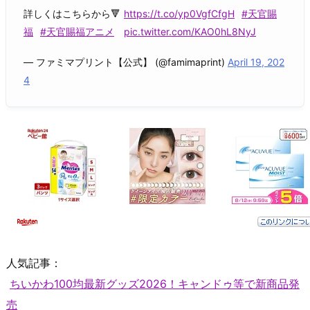
詳しくはこちらから🔻
https://t.co/yp0VgfCfgH
#天官賜
福
#天官賜福アニメ
pic.twitter.com/KAO0hL8NyJ
— ファミマプリント【公式】 (@famimaprint)
April 19, 202
4
人気記事：
ちいかわ100均最新グッズ2026！キャンドゥ等で新商品発
売