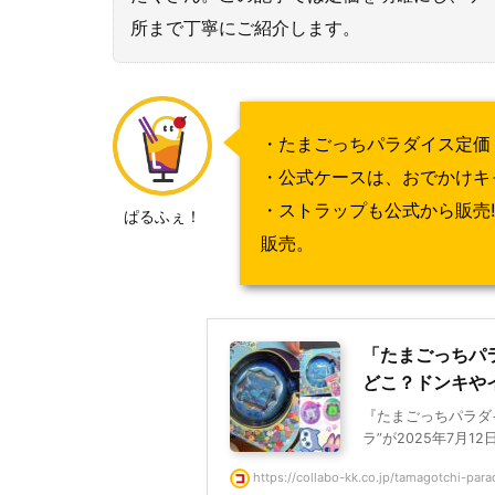
所まで丁寧にご紹介します。
・たまごっちパラダイス定価・
・公式ケースは、おでかけキ
・ストラップも公式から販売
ぱるふぇ！
販売。
「たまごっちパ
どこ？ドンキや
『たまごっちパラダイス（
ラ”が2025年7月12
https://collabo-kk.co.jp/tamagotchi-para