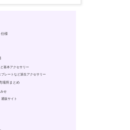
＆仕様
価
ど基本アクセサリー
スプレートなど派生アクセサリー
売場所まとめ
おみせ
・通販サイト