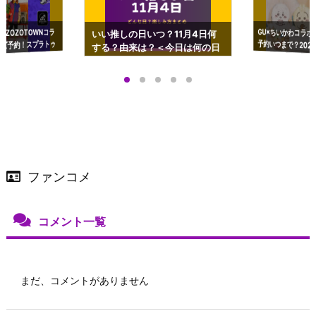
GU×ちいかわコラボ
予約いつまで？2023
ーチやショルダーが可
×ZOZOTOWNコラ
いい推しの日いつ？11月4日何
ズ予約！スプラトゥ
する？由来は？＜今日は何の日
プアップも渋谷Hz
＞
店舗＆オンラインス
）で開催
ファンコメ
コメント一覧
まだ、コメントがありません