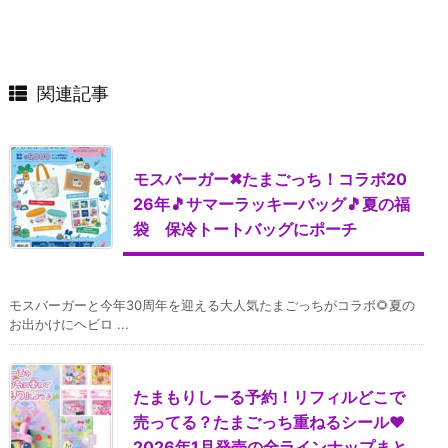
関連記事
モスバーガー✖たまごっち！コラボ20
26年🎵サマーラッキーバッグ🎵夏の福
袋 保冷トートバッグにポーチ
モスバーガーと今年30周年を迎える大人気たまごっちがコラボ🌻夏の
お出かけにヘビロ ...
たまもりしーる予約！リフィルどこで
売ってる？たまごっち重ねるシール♥
2026年1月発売の全ラインナップまと