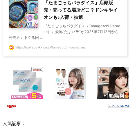
「たまごっちパラダイス」店頭販
売・売ってる場所どこ？ドンキやイ
オンも♪入荷・抽選
『たまごっちパラダイス（Tamagotchi Paradi
se）』愛称”たまパラ”が2025年7月12日から
発売🎉ぐるぐる回 ...
https://collabo-kk.co.jp/tamagotchi-paradise/
人気記事：