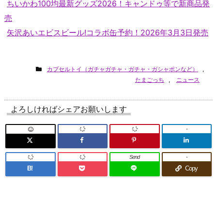
ちいかわ100均最新グッズ2026！キャンドゥ等で新商品発
売
矢沢あいエビスビール!コラボ缶予約！2026年3月3日発売
カプセルトイ（ガチャガチャ・ガチャ・ガシャポンなど）
,
たまごっち
,
ニュース
よろしければシェアお願いします
-
Send
-
B!
Copy