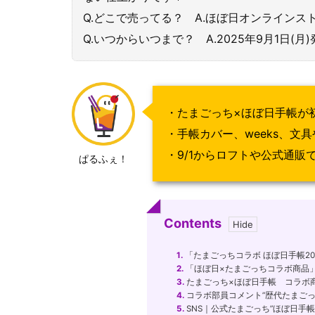
Q.どこで売ってる？ A.ほぼ日オンラインスト
Q.いつからいつまで？ A.2025年9月1日(
・たまごっち×ほぼ日手帳が
・手帳カバー、weeks、文
・9/1からロフトや公式通販
ぱるふぇ！
Contents
1.
「たまごっちコラボ ほぼ日手帳20
2.
「ほぼ日×たまごっちコラボ商品」
3.
たまごっち×ほぼ日手帳 コラボ
4.
コラボ部員コメント”歴代たまごっ
5.
SNS｜公式たまごっち”ほぼ日手帳