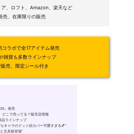
ア、ロフト、Amazon、楽天など
月)発売、在庫限りの販売
初コラボで全17アイテム発売
具や雑貨も多数ラインナップ
で販売、限定シール付き
26」発売
 どこで売ってる？販売店情報
商品ラインナップ
ちキャラのドット絵カバー可愛すぎる💕”
と文具新登場”