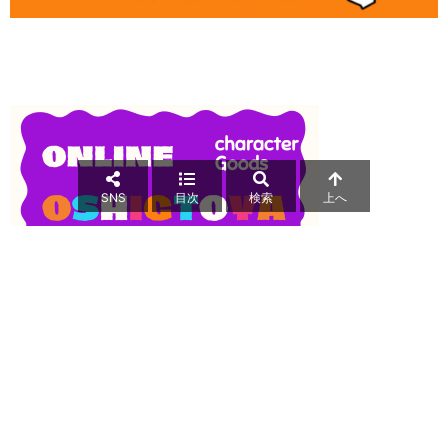
SNS
目次
検索
上へ