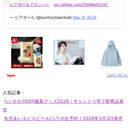
ビアボールでカンパイ
pic.twitter.com/ZNMlw0CntC
— ビアボール (@suntorybeerball)
May 8, 2024
人気記事：
ちいかわ100均最新グッズ2026！キャンドゥ等で新商品発
売
矢沢あいエビスビール!コラボ缶予約！2026年3月3日発売