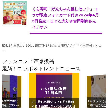
くら寿司「がんちゃん推しセット」コ
ラボ限定フォトカード付き2024年4月
5日発売！まぐろ大好き岩田剛典さん
イチオシ
EXILEと三代目J SOUL BROTHERSの岩田剛典さんが「くら寿司」とコ
...
ファンコメ！画像投稿
最新！コラボ＆トレンドニュース
GU×ちいかわコラボ
予約いつまで？2023
ーチやショルダーが可
×ZOZOTOWNコラ
いい推しの日いつ？11月4日何
ズ予約！スプラトゥ
する？由来は？＜今日は何の日