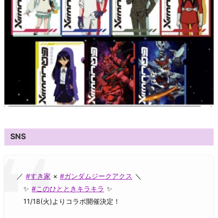
SNS
／
#すき家
×
#ガンダムジークアクス
＼
✨
#このひとときキラキラ
✨
11/18(火)よりコラボ開催決定！