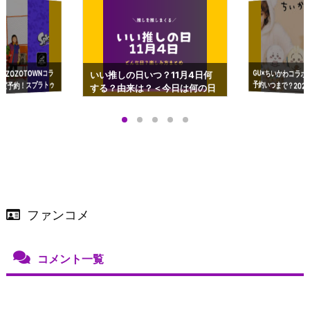
GU×ちいかわコラボ
予約いつまで？2023
ーチやショルダーが可
×ZOZOTOWNコラ
いい推しの日いつ？11月4日何
ズ予約！スプラトゥ
する？由来は？＜今日は何の日
プアップも渋谷Hz
＞
店舗＆オンラインス
）で開催
ファンコメ
コメント一覧