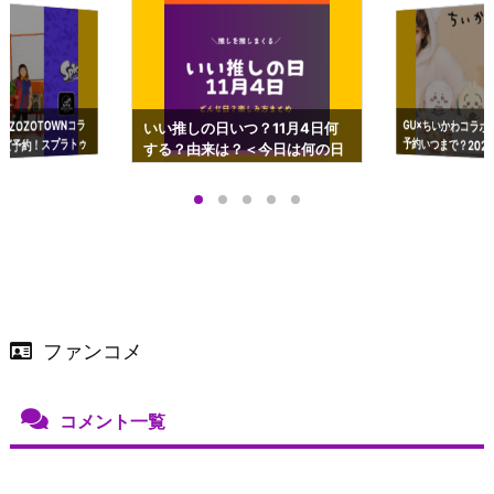
GU×ちいかわコラボ
予約いつまで？2023
ーチやショルダーが可
×ZOZOTOWNコラ
いい推しの日いつ？11月4日何
ズ予約！スプラトゥ
する？由来は？＜今日は何の日
プアップも渋谷Hz
＞
店舗＆オンラインス
）で開催
ファンコメ
コメント一覧