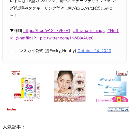
レトロなTV型カンバッジ、劇中のモチーフデザインのピン
ズ第2弾やタグキーリング等々…何が出るかはお楽しみに
っ！
▼詳細
https://t.co/w1XT7VEzV1
#StrangerThings
#Netfl
ix
@netflixJP
pic.twitter.com/1nWBjAAUz0
— エンスカイ公式 (@Ensky_Hobby)
October 24, 2023
人気記事：