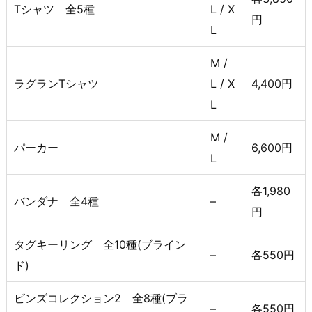
Tシャツ 全5種
L / X
円
L
M /
ラグランTシャツ
L / X
4,400円
L
M /
パーカー
6,600円
L
各1,980
バンダナ 全4種
–
円
タグキーリング 全10種(ブライン
–
各550円
ド)
ビンズコレクション2 全8種(ブラ
–
各550円