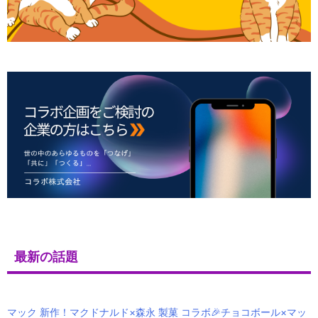
最新の話題
マック 新作！マクドナルド×森永 製菓 コラボ🎉チョコボール×マッ