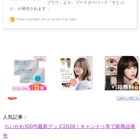
ブラウ」より、ブースターパック「すとぷ
り」が発売されます ...
https://collabo-kk.co.jp/ws-tcg-stpr/
人気記事：
ちいかわ100均最新グッズ2026！キャンドゥ等で新商品発
売