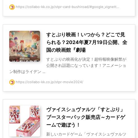
https://collabo-kk.co.jp/stpr-card-bushiroad/#google_vignett...
すとぷり映画！いつから？どこで見
られる？2024年夏7月19日公開、全
国の映画館『劇場
すとぷりの映画化が決定！超特報映像解禁が
公開され話題になっています！アニメーショ
ン制作はライデン ...
https://collabo-kk.co.jp/stpr-movie2024/
ヴァイスシュヴァルツ「すとぷり」
ブースターパック販売店～カードゲ
ームで遊ぼう！
新しいカードゲーム「ヴァイスシュヴァルツ