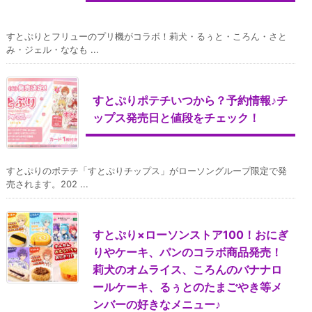
すとぷりとフリューのプリ機がコラボ！莉犬・るぅと・ころん・さと
み・ジェル・ななも ...
すとぷりポテチいつから？予約情報♪チ
ップス発売日と値段をチェック！
すとぷりのポテチ「すとぷりチップス」がローソングループ限定で発
売されます。202 ...
すとぷり×ローソンストア100！おにぎ
りやケーキ、パンのコラボ商品発売！
莉犬のオムライス、ころんのバナナロ
ールケーキ、るぅとのたまごやき等メ
ンバーの好きなメニュー♪