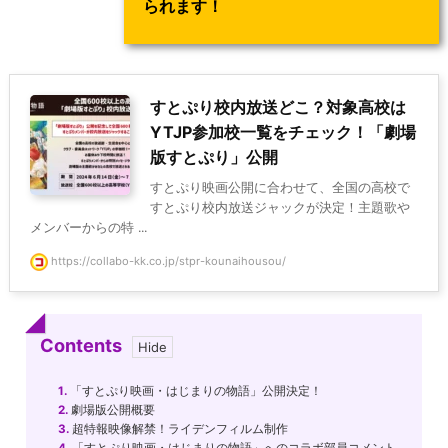
られます！
すとぷり校内放送どこ？対象高校は
YTJP参加校一覧をチェック！「劇場
版すとぷり」公開
すとぷり映画公開に合わせて、全国の高校で
すとぷり校内放送ジャックが決定！主題歌や
メンバーからの特 ...
https://collabo-kk.co.jp/stpr-kounaihousou/
Contents
1.
「すとぷり映画・はじまりの物語」公開決定！
2.
劇場版公開概要
3.
超特報映像解禁！ライデンフィルム制作
4.
「すとぷり映画・はじまりの物語」へのコラボ部員コメント