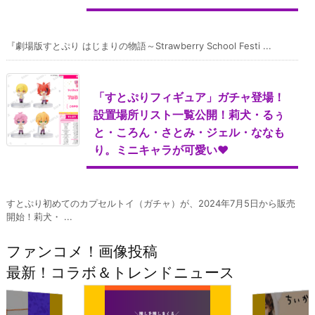
『劇場版すとぷり はじまりの物語～Strawberry School Festi ...
「すとぷりフィギュア」ガチャ登場！
設置場所リスト一覧公開！莉犬・るぅ
と・ころん・さとみ・ジェル・ななも
り。ミニキャラが可愛い♥
すとぷり初めてのカプセルトイ（ガチャ）が、2024年7月5日から販売
開始！莉犬・ ...
ファンコメ！画像投稿
最新！コラボ＆トレンドニュース