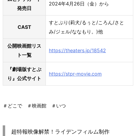
2024年4月26日（金）から
発売日
すとぷり(莉犬/るぅと/ころん/さと
CAST
み/ジェル/ななもり。)他
公開映画館リス
https://theaters.jp/18542
ト一覧
『劇場版すとぷ
https://stpr-movie.com
り』公式サイト
＃どこで ＃映画館 ＃いつ
超特報映像解禁！ライデンフィルム制作