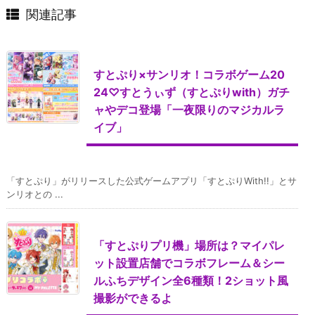
関連記事
すとぷり×サンリオ！コラボゲーム20
24♡すとうぃず（すとぷりwith）ガチ
ャやデコ登場「一夜限りのマジカルラ
イブ」
「すとぷり」がリリースした公式ゲームアプリ「すとぷりWith!!」とサ
ンリオとの ...
「すとぷりプリ機」場所は？マイパレ
ット設置店舗でコラボフレーム＆シー
ルふちデザイン全6種類！2ショット風
撮影ができるよ