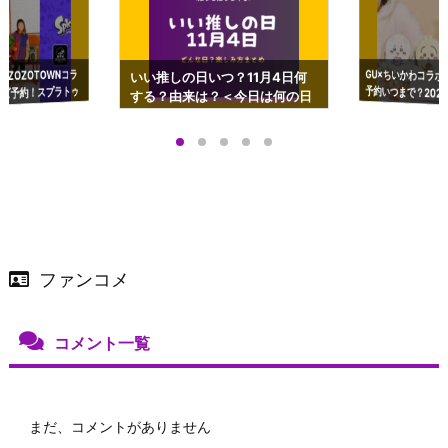
GU×ちいかわコラボ
予約いつまで？2023
ーチやショルダーが可
×ZOZOTOWNコラ
いい推しの日いつ？11月4日何
ズ予約！スプラトゥ
する？由来は？＜今日は何の日
プアップも渋谷Hz
＞
店舗＆オンラインス
）で開催
ファンコメ
コメント一覧
まだ、コメントがありません