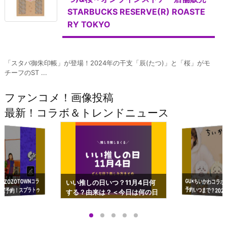
STARBUCKS RESERVE(R) ROASTE
RY TOKYO
「スタバ御朱印帳」が登場！2024年の干支「辰(たつ)」と「桜」がモ
チーフのST ...
ファンコメ！画像投稿
最新！コラボ＆トレンドニュース
GU×ちいかわコラボ
予約いつまで？2023
ーチやショルダーが可
×ZOZOTOWNコラ
いい推しの日いつ？11月4日何
ズ予約！スプラトゥ
する？由来は？＜今日は何の日
プアップも渋谷Hz
＞
店舗＆オンラインス
）で開催