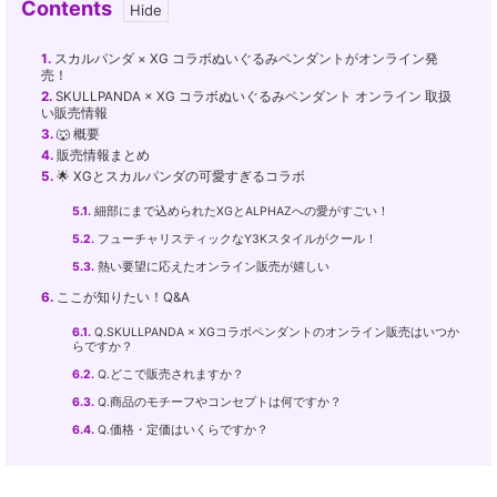
Contents
1.
スカルパンダ × XG コラボぬいぐるみペンダントがオンライン発
売！
2.
SKULLPANDA × XG コラボぬいぐるみペンダント オンライン 取扱
い販売情報
3.
🐺 概要
4.
販売情報まとめ
5.
🌟 XGとスカルパンダの可愛すぎるコラボ
5.1.
細部にまで込められたXGとALPHAZへの愛がすごい！
5.2.
フューチャリスティックなY3Kスタイルがクール！
5.3.
熱い要望に応えたオンライン販売が嬉しい
6.
ここが知りたい！Q&A
6.1.
Q.SKULLPANDA × XGコラボペンダントのオンライン販売はいつか
らですか？
6.2.
Q.どこで販売されますか？
6.3.
Q.商品のモチーフやコンセプトは何ですか？
6.4.
Q.価格・定価はいくらですか？