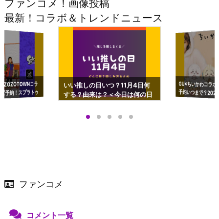
ファンコメ！画像投稿
最新！コラボ＆トレンドニュース
GU×ちいかわコラボ
予約いつまで？2023
ーチやショルダーが可
×ZOZOTOWNコラ
いい推しの日いつ？11月4日何
ズ予約！スプラトゥ
する？由来は？＜今日は何の日
プアップも渋谷Hz
＞
店舗＆オンラインス
）で開催
ファンコメ
コメント一覧