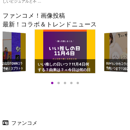
しいビジュアルと不 ...
ファンコメ！画像投稿
最新！コラボ＆トレンドニュース
GU×ちいかわコラボ
予約いつまで？2023
ーチやショルダーが可
×ZOZOTOWNコラ
いい推しの日いつ？11月4日何
ズ予約！スプラトゥ
する？由来は？＜今日は何の日
プアップも渋谷Hz
＞
店舗＆オンラインス
）で開催
ファンコメ