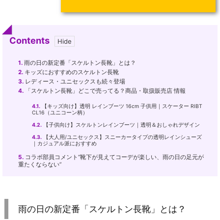
Contents
1.
雨の日の新定番「スケルトン長靴」とは？
2.
キッズにおすすめのスケルトン長靴
3.
レディース・ユニセックスも続々登場
4.
「スケルトン長靴」どこで売ってる？商品・取扱販売店 情報
4.1.
【キッズ向け】透明 レインブーツ 16cm 子供用｜スケーター RIBT
CL16（ユニコーン柄）
4.2.
【子供向け】スケルトンレインブーツ｜透明＆おしゃれデザイン
4.3.
【大人用/ユニセックス】スニーカータイプの透明レインシューズ
｜カジュアル派におすすめ
5.
コラボ部員コメント”靴下が見えてコーデが楽しい、雨の日の足元が
重たくならない”
雨の日の新定番「スケルトン長靴」とは？