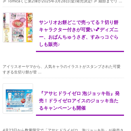
🎉 Tomicaくじ第2弾が2025年3月28日(金)発売決定! 🎉 細部までリ ...
サンリオお餅どこで売ってる？切り餅
キャラクター付きが可愛い💕ディズニ
ー、おぱんちゅうさぎ、すみっコぐら
しも販売♪
アイリスオーヤマから、人気キャラのイラストがスタンプされた可愛
すぎる生切り餅が登 ...
『アサヒドライゼロ 泡ジョッキ缶』発
売！ドライゼロアイスのジョッキ当た
るキャンペーンも開催
4月23日から数量限定で「アサヒドライゼロ 泡ジョッキ缶」が発売さ