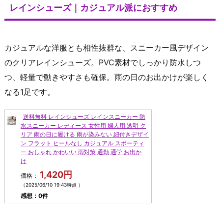
レインシューズ｜カジュアル派におすすめ
カジュアルな洋服とも相性抜群な、スニーカー風デザイン
のクリアレインシューズ。PVC素材でしっかり防水しつ
つ、軽量で動きやすさも確保。雨の日のお出かけが楽しく
なる1足です。
送料無料 レインシューズ レインスニーカー 防
水スニーカー レディース 女性用 婦人用 透明 ク
リア 雨の日に履ける 雨が染みない 紐付きデザイ
ン フラット ヒールなし カジュアル スポーティ
ー おしゃれ かわいい 雨対策 通勤 通学 お出か
け
1,420円
価格：
（2025/06/10 19:43時点 ）
感想：0件