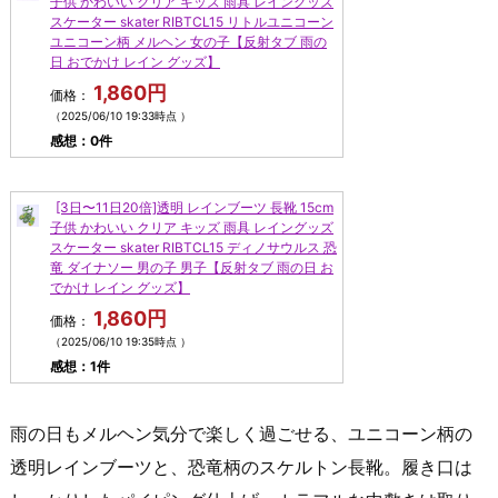
子供 かわいい クリア キッズ 雨具 レイングッズ
スケーター skater RIBTCL15 リトルユニコーン
ユニコーン柄 メルヘン 女の子【反射タブ 雨の
日 おでかけ レイン グッズ】
1,860円
価格：
（2025/06/10 19:33時点 ）
感想：0件
[3日〜11日20倍]透明 レインブーツ 長靴 15cm
子供 かわいい クリア キッズ 雨具 レイングッズ
スケーター skater RIBTCL15 ディノサウルス 恐
竜 ダイナソー 男の子 男子【反射タブ 雨の日 お
でかけ レイン グッズ】
1,860円
価格：
（2025/06/10 19:35時点 ）
感想：1件
雨の日もメルヘン気分で楽しく過ごせる、ユニコーン柄の
透明レインブーツと、恐竜柄のスケルトン長靴。履き口は