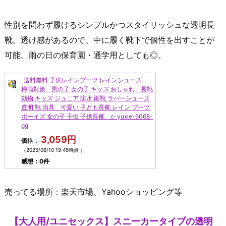
性別を問わず履けるシンプルかつスタイリッシュな透明長
靴。透け感があるので、中に履く靴下で個性を出すことが
可能。雨の日の保育園・通学用としても◎。
送料無料 子供レインブーツ レインシューズ
梅雨対策 男の子 女の子 キッズ おしゃれ 長靴
動物 キッズ ジュニア 防水 雨靴 ラバーシューズ
透明 靴 雨具 可愛い 子ども長靴 レイン ブーツ
ボーイズ 女の子 子供 子供長靴 c-yuxie-6068-
gg
3,059円
価格：
（2025/06/10 19:45時点 ）
感想：0件
売ってる場所：楽天市場、Yahooショッピング等
【大人用/ユニセックス】スニーカータイプの透明