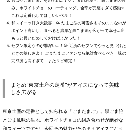
もはやごまたまごそのもの…！🤍 ごまの濃厚さ、黒ごま餡の甘
み、ホワイトチョコのコーティング、全部が完璧すぎて感動✨
これは定番化してほしいレベル！
和スイーツ好き大歓喜！🥳 たまご型の可愛さもそのままなのが
ポイント高いし、食べると濃厚な黒ごま餡が広がって幸せ…💭
もっと買いだめしておけばよかった！
セブン限定なのが罪深い…！😆 近所のセブンでやっと見つけた
ときの嬉しさよ！ ごまたまごファンなら絶対食べるべき！味の
完成度も高すぎて、またリピ確定！
まとめ”東京土産の定番”がアイスになって美味
しさ広がる
東京土産の定番として知られる「ごまたまご」。黒ごま餡
とごま風味の生地、ホワイトチョコの組み合わせが絶妙な
和スイーツですが、今回その魅力がそのままアイスになり