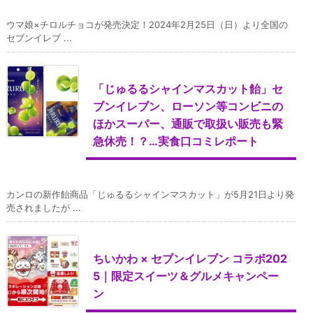
ウマ娘×チロルチョコが発売決定！2024年2月25日（日）より全国の
セブンイレブ ...
「じゅるるシャインマスカット飴」セ
ブンイレブン、ローソン等コンビニの
ほかスーパー、通販で取扱い販売も緊
急休売！？…実食口コミレポート
カンロの新作飴商品「じゅるるシャインマスカット」が5月21日より発
売されましたが ...
ちいかわ × セブンイレブン コラボ202
5｜限定スイーツ＆グルメキャンペー
ン