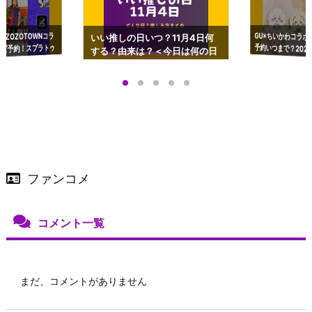
GU×ちいかわコラボ
予約いつまで？2023
ーチやショルダーが可
×ZOZOTOWNコラ
いい推しの日いつ？11月4日何
ズ予約！スプラトゥ
する？由来は？＜今日は何の日
プアップも渋谷Hz
＞
店舗＆オンラインス
）で開催
ファンコメ
コメント一覧
まだ、コメントがありません