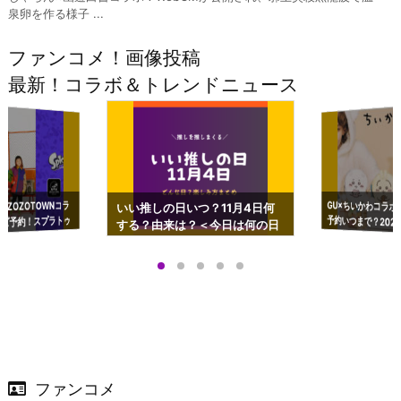
泉卵を作る様子 ...
ファンコメ！画像投稿
最新！コラボ＆トレンドニュース
GU×ちいかわコラボ
予約いつまで？2023
ーチやショルダーが可
×ZOZOTOWNコラ
いい推しの日いつ？11月4日何
ズ予約！スプラトゥ
する？由来は？＜今日は何の日
プアップも渋谷Hz
＞
店舗＆オンラインス
）で開催
ファンコメ