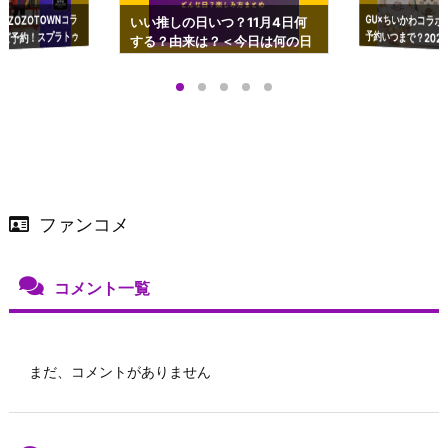
GU×ちいかわコラボ
予約いつまで？2023
ーチやショルダーが可
×ZOZOTOWNコラ
いい推しの日いつ？11月4日何
ズ予約！スプラトゥ
する？由来は？＜今日は何の日
プアップも渋谷Hz
＞
店舗＆オンラインス
）で開催
ファンコメ
コメント一覧
まだ、コメントがありません