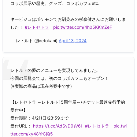
コラボ展示や歴史、グッズ、コラボカフェetc.
キービジュはポケモンでお馴染みの杉森健さんにお願いしま
した！
#レトセトラ
pic.twitter.com/4h05KKmZeF
— レトルト (@retokani)
April 13, 2024
レトルトの夢のメニューを実現してみました。
今回の展覧会では、初のコラボカフェもオープン！
(※実際の商品は現在考案中です)
【レトセトラ ～レトルト15周年展～/チケット最速先行予約
受付中】
受付期間：4/21(日)23:59まで
受付URL：
https://t.co/AdSvD9sV6I
#レトセトラ
pic.twi
tter.com/xy48YrCjQ5