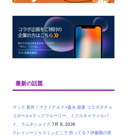
最新の話題
マック 新作！マクドナルド×森永 製菓 コラボ🎉チョ
コボール×マックフルーリー、ミクルキャラメルパ
イ、ラムネシェイク
7月 9, 2026
クレイジージャスミンどこで 売ってる？伊藤園の香