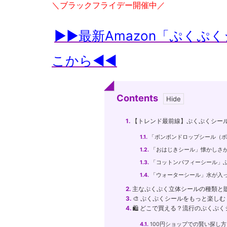
＼ブラックフライデー開催中／
▶▶最新Amazon「ぷくぷ
こから◀◀
Contents
1.
【トレンド最前線】ぷくぷくシー
1.1.
「ボンボンドロップシール（ボ
1.2.
「おはじきシール」懐かしさ
1.3.
「コットンパフィーシール」
1.4.
「ウォーターシール」水が入
2.
主なぷくぷく立体シールの種類と
3.
🎨 ぷくぷくシールをもっと楽し
4.
🛍️ どこで買える？流行のぷくぷ
4.1.
100円ショップでの賢い探し方