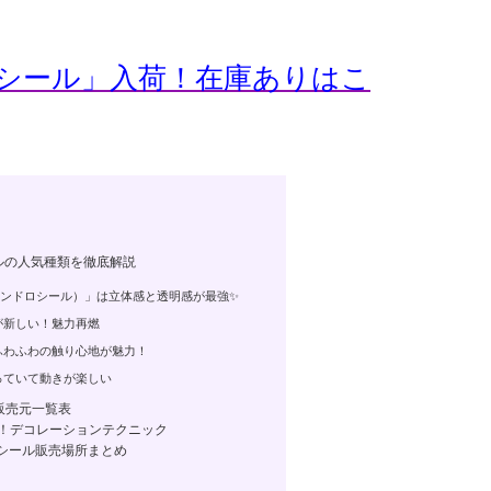
くシール」入荷！在庫ありはこ
ルの人気種類を徹底解説
ンドロシール）」は立体感と透明感が最強✨
が新しい！魅力再燃
ふわふわの触り心地が魅力！
っていて動きが楽しい
販売元一覧表
む！デコレーションテクニック
くシール販売場所まとめ