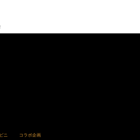
！
ビニ
コラボ企画