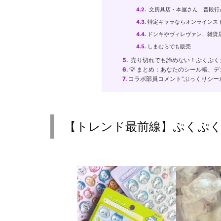
4.2.
文房具店・本屋さん 普段行
4.3.
特定キャラならオンラインス
4.4.
ドンキやヴィレヴァン、雑貨
4.5.
しまむらでも販売
5.
売り切れでも諦めない！ぷくぷく
6.
💡 まとめ：あなたのシール帳、
7.
コラボ部員コメント”ぷっくりシー
【トレンド最前線】ぷくぷく