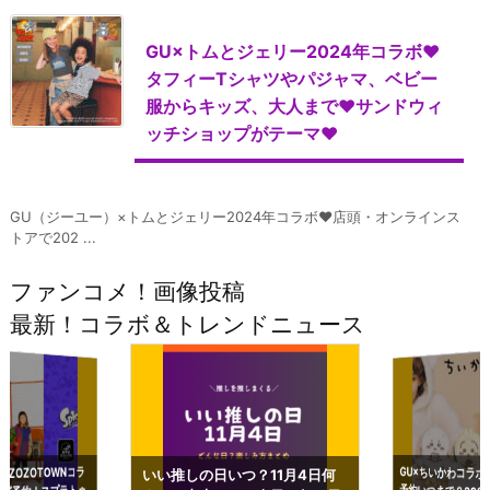
GU×トムとジェリー2024年コラボ♥
タフィーTシャツやパジャマ、ベビー
服からキッズ、大人まで♥サンドウィ
ッチショップがテーマ♥
GU（ジーユー）×トムとジェリー2024年コラボ♥店頭・オンラインス
トアで202 ...
ファンコメ！画像投稿
最新！コラボ＆トレンドニュース
GU×ちいかわコラボ
予約いつまで？2023
ーチやショルダーが可
×ZOZOTOWNコラ
いい推しの日いつ？11月4日何