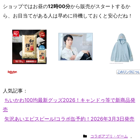
ショップではお昼の
12時00分
から販売がスタートするか
ら、お目当てがある人は早めに待機しておくと安心だね！
人気記事：
ちいかわ100均最新グッズ2026！キャンドゥ等で新商品発
売
矢沢あいエビスビール!コラボ缶予約！2026年3月3日発売
コラボアプリ・ゲーム
,