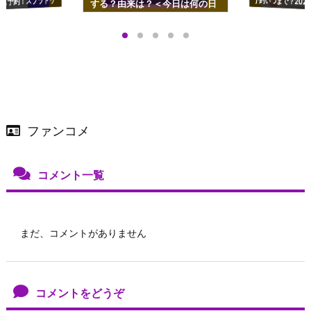
ズ予約！スプラトゥ
する？由来は？＜今日は何の日
プアップも渋谷Hz
＞
店舗＆オンラインス
）で開催
ファンコメ
コメント一覧
まだ、コメントがありません
コメントをどうぞ