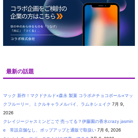
最新の話題
マック 新作！マクドナルド×森永 製菓 コラボ🎉チョコボール×マッ
クフルーリー、ミクルキャラメルパイ、ラムネシェイク
7月 9,
2026
クレイジージャスミンどこで 売ってる？伊藤園の香水crazy jasmin
e 常設店舗なし、ポップアップと通販で取扱い
7月 6, 2026