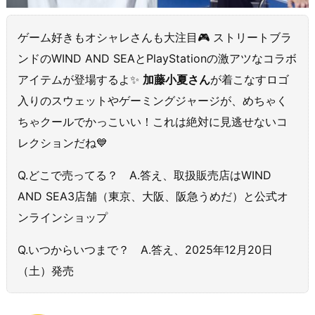
ゲーム好きもオシャレさんも大注目🎮 ストリートブラ
ンドのWIND AND SEAとPlayStationの激アツなコラボ
アイテムが登場するよ✨
加藤小夏さん
が着こなすロゴ
入りのスウェットやゲーミングジャージが、めちゃく
ちゃクールでかっこいい！これは絶対に見逃せないコ
レクションだね💙
Q.どこで売ってる？ A.答え、取扱販売店はWIND
AND SEA3店舗（東京、大阪、阪急うめだ）と公式オ
ンラインショップ
Q.いつからいつまで？ A.答え、2025年12月20日
（土）発売