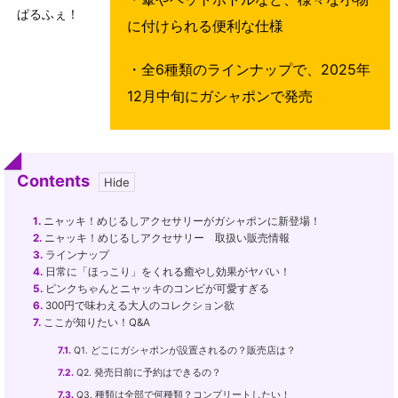
ぱるふぇ！
に付けられる便利な仕様
・全6種類のラインナップで、2025年
12月中旬にガシャポンで発売
Contents
1.
ニャッキ！めじるしアクセサリーがガシャポンに新登場！
2.
ニャッキ！めじるしアクセサリー 取扱い販売情報
3.
ラインナップ
4.
日常に「ほっこり」をくれる癒やし効果がヤバい！
5.
ピンクちゃんとニャッキのコンビが可愛すぎる
6.
300円で味わえる大人のコレクション欲
7.
ここが知りたい！Q&A
7.1.
Q1. どこにガシャポンが設置されるの？販売店は？
7.2.
Q2. 発売日前に予約はできるの？
7.3.
Q3. 種類は全部で何種類？コンプリートしたい！