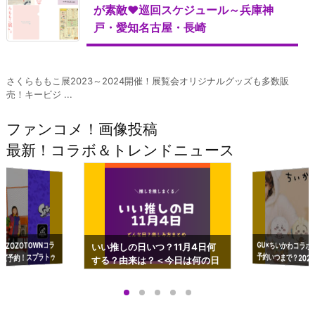
が素敵♥巡回スケジュール～兵庫神
戸・愛知名古屋・長崎
さくらももこ展2023～2024開催！展覧会オリジナルグッズも多数販
売！キービジ ...
ファンコメ！画像投稿
最新！コラボ＆トレンドニュース
GU×ちいかわコラボ
予約いつまで？2023
ーチやショルダーが可
×ZOZOTOWNコラ
いい推しの日いつ？11月4日何
ズ予約！スプラトゥ
する？由来は？＜今日は何の日
プアップも渋谷Hz
＞
店舗＆オンラインス
）で開催