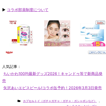
▶
コラボ部員制度について
人気記事：
ちいかわ100均最新グッズ2026！キャンドゥ等で新商品発
売
矢沢あいエビスビール!コラボ缶予約！2026年3月3日発売
カプセルトイ（ガチャガチャ・ガチャ・ガシャポンなど）
,