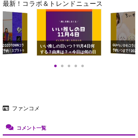
最新！コラボ＆トレンドニュース
GU×ちいかわコラボ
予約いつまで？2023
ーチやショルダーが可
×ZOZOTOWNコラ
いい推しの日いつ？11月4日何
ズ予約！スプラトゥ
する？由来は？＜今日は何の日
プアップも渋谷Hz
＞
店舗＆オンラインス
）で開催
ファンコメ
コメント一覧