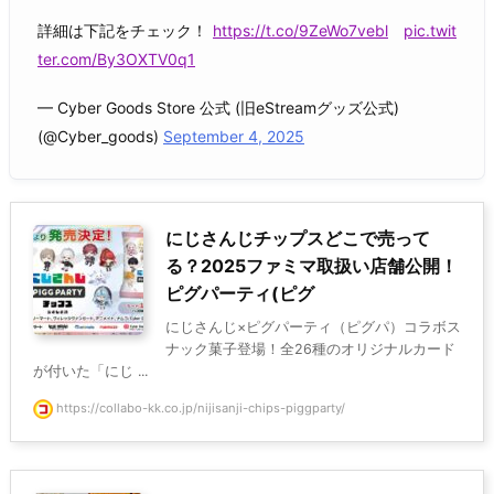
詳細は下記をチェック！
https://t.co/9ZeWo7vebl
pic.twit
ter.com/By3OXTV0q1
— Cyber Goods Store 公式 (旧eStreamグッズ公式)
(@Cyber_goods)
September 4, 2025
にじさんじチップスどこで売って
る？2025ファミマ取扱い店舗公開！
ピグパーティ(ピグ
にじさんじ×ピグパーティ（ピグパ）コラボス
ナック菓子登場！全26種のオリジナルカード
が付いた「にじ ...
https://collabo-kk.co.jp/nijisanji-chips-piggparty/