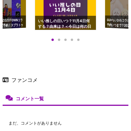
GU×ちいかわコラボ
予約いつまで？2023
ーチやショルダーが可
×ZOZOTOWNコラ
いい推しの日いつ？11月4日何
ズ予約！スプラトゥ
する？由来は？＜今日は何の日
プアップも渋谷Hz
＞
店舗＆オンラインス
）で開催
ファンコメ
コメント一覧
まだ、コメントがありません