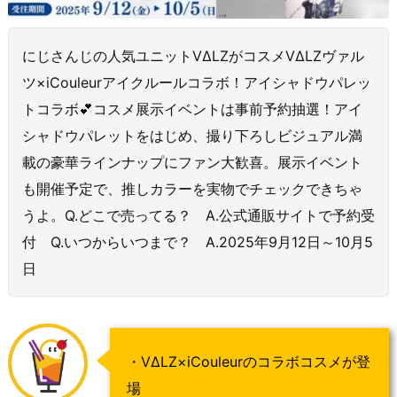
にじさんじの人気ユニットVΔLZがコスメVΔLZヴァル
ツ×iCouleurアイクルールコラボ！アイシャドウパレッ
トコラボ💕コスメ展示イベントは事前予約抽選！アイ
シャドウパレットをはじめ、撮り下ろしビジュアル満
載の豪華ラインナップにファン大歓喜。展示イベント
も開催予定で、推しカラーを実物でチェックできちゃ
うよ。Q.どこで売ってる？ A.公式通販サイトで予約受
付 Q.いつからいつまで？ A.2025年9月12日～10月5
日
・VΔLZ×iCouleurのコラボコスメが登
場