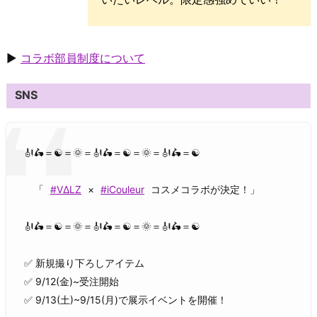
▶
コラボ部員制度について
SNS
🎻🛵＝☯＝🌞＝🎻🛵＝☯＝🌞＝🎻🛵＝☯
「
#VΔLZ
×
#iCouleur
コスメコラボが決定！」
🎻🛵＝☯＝🌞＝🎻🛵＝☯＝🌞＝🎻🛵＝☯
✅ 新規撮り下ろしアイテム
✅ 9/12(金)~受注開始
✅ 9/13(土)~9/15(月)で展示イベントを開催！