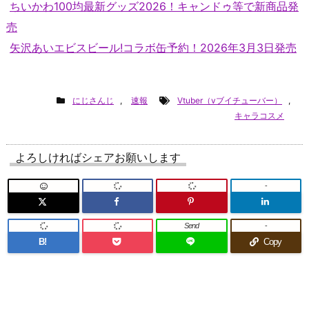
ちいかわ100均最新グッズ2026！キャンドゥ等で新商品発
売
矢沢あいエビスビール!コラボ缶予約！2026年3月3日発売
にじさんじ
,
速報
Vtuber（vブイチューバー）
,
キャラコスメ
よろしければシェアお願いします
-
Send
-
B!
Copy