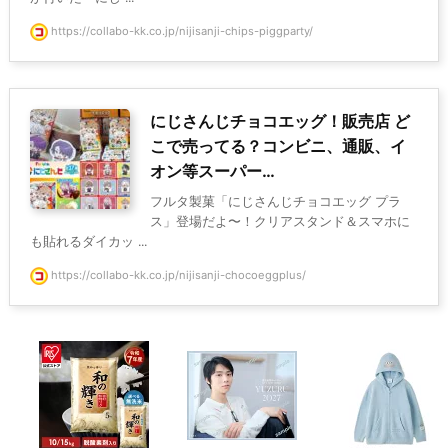
https://collabo-kk.co.jp/nijisanji-chips-piggparty/
にじさんじチョコエッグ！販売店 ど
こで売ってる？コンビニ、通販、イ
オン等スーパー…
フルタ製菓「にじさんじチョコエッグ プラ
ス」登場だよ〜！クリアスタンド＆スマホに
も貼れるダイカッ ...
https://collabo-kk.co.jp/nijisanji-chocoeggplus/