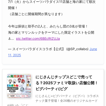
7/1（火）からスイーツパラダイス11店舗と海の家にて順次
開催！
（店舗ごとに開催期間が異なります）
今年は探偵と助手の2人と、みたらし団の3名が登場！
海の家とマリンルックをテーマにした限定イラストを公開
⚓…
pic.twitter.com/6BEcRtZUJa
— スイーツパラダイスコラボ【公式】 (@SP_collabo)
June
11, 2025
にじさんじチップスどこで売って
る？2025ファミマ取扱い店舗公開！
ピグパーティ(ピグ
にじさんじ×ピグパーティ（ピグパ）コラボス
ナック菓子登場！全26種のオリジナルカード
が付いた「にじ ...