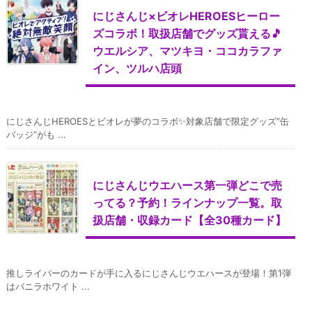
にじさんじ×ビオレHEROESヒーロー
ズコラボ！取扱店舗でグッズ貰える🎵
ウエルシア、マツキヨ・ココカラファ
イン、ツルハ店頭
にじさんじHEROESとビオレが夢のコラボ✨対象店舗で限定グッズ”缶
バッジ”がも ...
にじさんじウエハース第一弾どこで売
ってる？予約！ラインナップ一覧。取
扱店舗・収録カード【全30種カード】
推しライバーのカードが手に入るにじさんじウエハースが登場！第1弾
はバニラホワイト ...