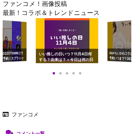
ファンコメ！画像投稿
最新！コラボ＆トレンドニュース
GU×ちいかわコラボ
予約いつまで？2023
ーチやショルダーが可
×ZOZOTOWNコラ
いい推しの日いつ？11月4日何
ズ予約！スプラトゥ
する？由来は？＜今日は何の日
プアップも渋谷Hz
＞
店舗＆オンラインス
）で開催
ファンコメ
コメント一覧