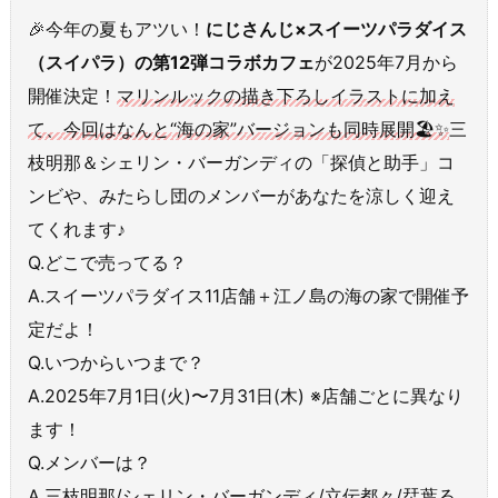
🎉今年の夏もアツい！
にじさんじ×スイーツパラダイス
（スイパラ）の第12弾コラボカフェ
が2025年7月から
開催決定！
マリンルックの描き下ろしイラストに加え
て、今回はなんと“海の家”バージョンも同時展開🏖✨
三
枝明那＆シェリン・バーガンディの「探偵と助手」コ
ンビや、みたらし団のメンバーがあなたを涼しく迎え
てくれます♪
Q.どこで売ってる？
A.スイーツパラダイス11店舗＋江ノ島の海の家で開催予
定だよ！
Q.いつからいつまで？
A.2025年7月1日(火)〜7月31日(木) ※店舗ごとに異なり
ます！
Q.メンバーは？
A.三枝明那/シェリン・バーガンディ/立伝都々/栞葉る