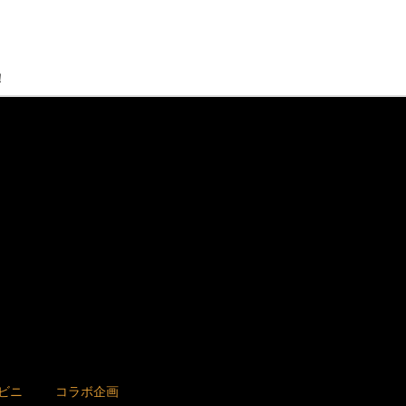
！
ビニ
コラボ企画