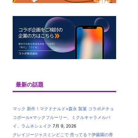
最新の話題
マック 新作！マクドナルド×森永 製菓 コラボ🎉チョ
コボール×マックフルーリー、ミクルキャラメルパ
イ、ラムネシェイク
7月 9, 2026
クレイジージャスミンどこで 売ってる？伊藤園の香