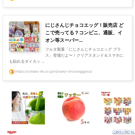
にじさんじチョコエッグ！販売店 ど
こで売ってる？コンビニ、通販、イ
オン等スーパー…
フルタ製菓「にじさんじチョコエッグ プラ
ス」登場だよ〜！クリアスタンド＆スマホに
も貼れるダイカッ ...
https://collabo-kk.co.jp/nijisanji-chocoeggplus/