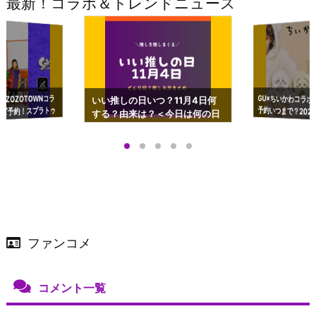
最新！コラボ＆トレンドニュース
GU×ちいかわコラボ
予約いつまで？2023
ーチやショルダーが可
×ZOZOTOWNコラ
いい推しの日いつ？11月4日何
ズ予約！スプラトゥ
する？由来は？＜今日は何の日
プアップも渋谷Hz
＞
店舗＆オンラインス
）で開催
ファンコメ
コメント一覧