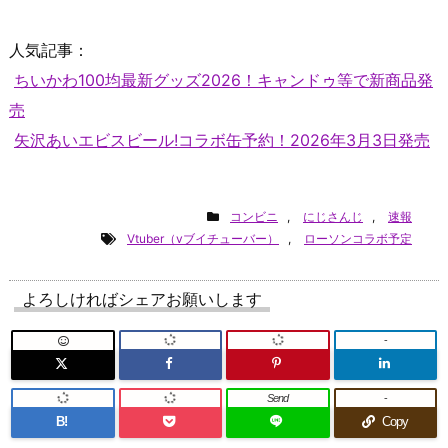
人気記事：
ちいかわ100均最新グッズ2026！キャンドゥ等で新商品発
売
矢沢あいエビスビール!コラボ缶予約！2026年3月3日発売
コンビニ
,
にじさんじ
,
速報
Vtuber（vブイチューバー）
,
ローソンコラボ予定
よろしければシェアお願いします
-
Send
-
B!
Copy