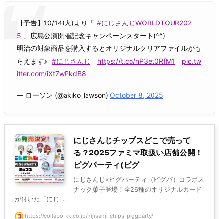
【予告】10/14(火)より「
#にじさんじWORLDTOUR202
5
」広島公演開催記念キャンペーンスタート(^^)
明治の対象商品を購入するとオリジナルクリアファイルがも
らえます♪
#にじさんじ
https://t.co/nP3et0RfM1
pic.tw
itter.com/iXt7wPkdB8
— ローソン (@akiko_lawson)
October 8, 2025
にじさんじチップスどこで売って
る？2025ファミマ取扱い店舗公開！
ピグパーティ(ピグ
にじさんじ×ピグパーティ（ピグパ）コラボス
ナック菓子登場！全26種のオリジナルカード
が付いた「にじ ...
https://collabo-kk.co.jp/nijisanji-chips-piggparty/