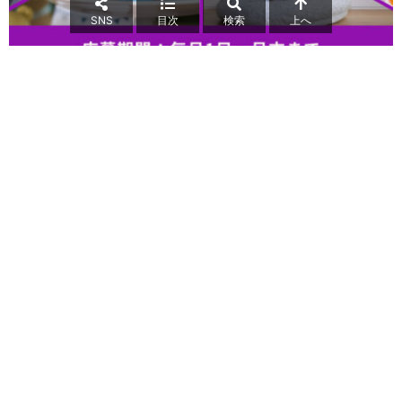
SNS
目次
検索
上へ
icon