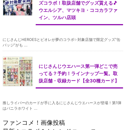
ズコラボ！取扱店舗でグッズ貰える🎵
ウエルシア、マツキヨ・ココカラファ
イン、ツルハ店頭
にじさんじHEROESとビオレが夢のコラボ✨対象店舗で限定グッズ”缶
バッジ”がも ...
にじさんじウエハース第一弾どこで売
ってる？予約！ラインナップ一覧。取
扱店舗・収録カード【全30種カード】
推しライバーのカードが手に入るにじさんじウエハースが登場！第1弾
はバニラホワイト ...
ファンコメ！画像投稿