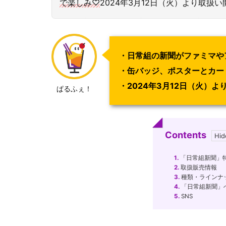
で楽しみ♡
2024年3月12日（火）より取扱い
・日常組の新聞がファミマや
・缶バッジ、ポスターとカー
・2024年3月12日（火）よ
ぱるふぇ！
Contents
1.
「日常組新聞」特
2.
取扱販売情報
3.
種類・ラインナ
4.
「日常組新聞」
5.
SNS