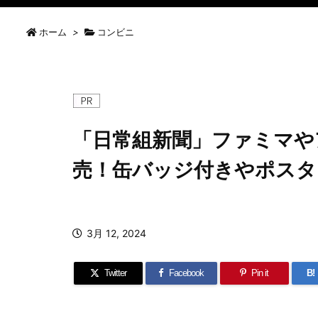
ホーム
>
コンビニ
「日常組新聞」ファミマやア
売！缶バッジ付きやポスタ
3月 12, 2024
Twitter
Facebook
Pin it
B!