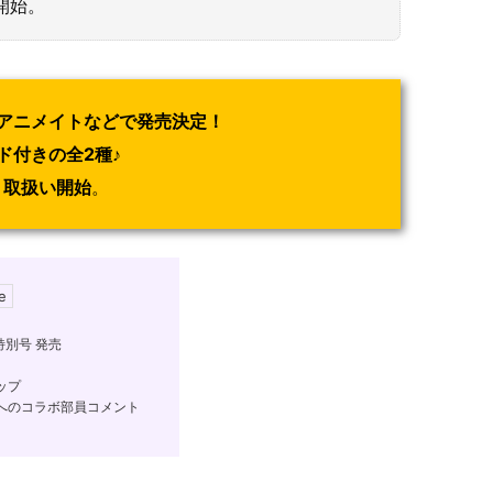
開始。
アニメイトなどで発売決定！
ド付きの全2種♪
り取扱い開始
。
別号 発売
ップ
へのコラボ部員コメント