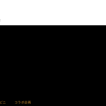
！
ビニ
コラボ企画