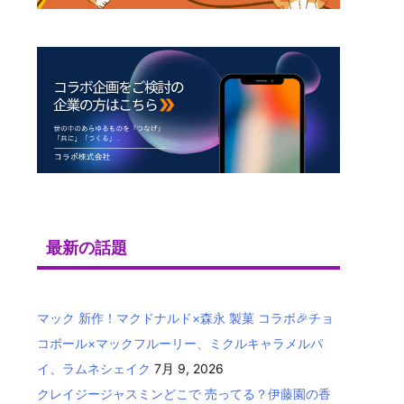
最新の話題
マック 新作！マクドナルド×森永 製菓 コラボ🎉チョ
コボール×マックフルーリー、ミクルキャラメルパ
イ、ラムネシェイク
7月 9, 2026
クレイジージャスミンどこで 売ってる？伊藤園の香