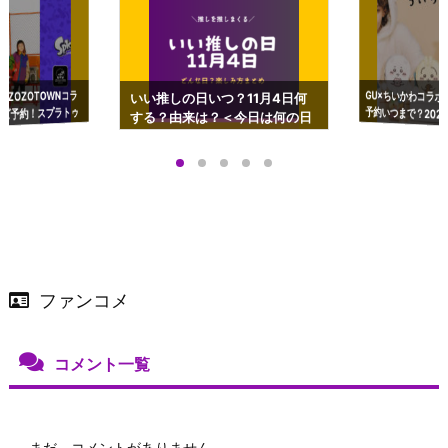
GU×ちいかわコラボ
予約いつまで？2023
ーチやショルダーが可
×ZOZOTOWNコラ
いい推しの日いつ？11月4日何
ズ予約！スプラトゥ
する？由来は？＜今日は何の日
プアップも渋谷Hz
＞
店舗＆オンラインス
）で開催
ファンコメ
コメント一覧
まだ、コメントがありません