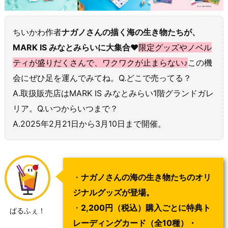
ちいかわ作者
ナガノさんの描く海の生き物たちが、
MARK IS みなとみらいに大集合
♥
限定グッズやノベル
ティが盛りだくさんで、ワクワクが止まらない♪
この機
会にぜひ足を運んでみてね。Q.どこで売ってる？
A.取扱販売店はMARK IS みなとみらい1階グランドガレ
リア。Q.いつからいつまで？
A.2025年2月21日から3月10日まで開催。
・
ナガノさんの海の生き物たちのオリ
ジナルグッズが登場。
・
2,200円（税込）購入ごとに特典ト
ぱるふぇ！
レーディングカード（全10種）・