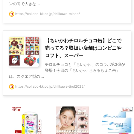
ンの間で大きな ...
https://collabo-kk.co.jp/chiikawa-misdo/
【ちいかわチロルチョコ缶】どこで
売ってる？取扱い店舗はコンビニや
ロフト、スーパー
チロルチョコと「ちいかわ」のコラボ第3弾が
登場！今回の「ちいかわ ちろるちょこ缶」
は、スクエア型の ...
https://collabo-kk.co.jp/chiikawa-tirol2025/