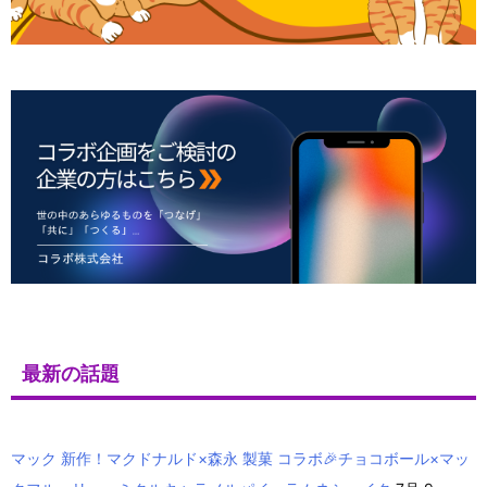
最新の話題
マック 新作！マクドナルド×森永 製菓 コラボ🎉チョコボール×マッ