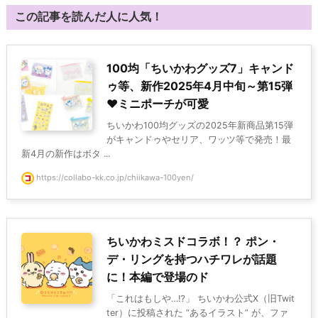
この記事を読んだ人に人気！
100均「ちいかわグッズ7」キャンド
ゥ等、新作2025年4月中旬～第15弾
♥ミニポーチが可愛
ちいかわ100均グッズの2025年新商品第15弾
がキャンドゥやセリア、ワッツ等で発売！最
新4月の新作はボタ ...
https://collabo-kk.co.jp/chiikawa-100yen/
ちいかわミスドコラボ！？ ポン・
デ・リングを持つハチワレが話題
に！本編で登場のド
「これはもしや…⁉」 ちいかわ公式X（旧Twit
ter）に投稿された “あるイラスト” が、ファ