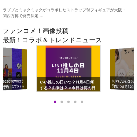
ラブブとミャクミャクがコラボしたストラップ付フィギュアが大阪・
関西万博で発売決定 ...
ファンコメ！画像投稿
最新！コラボ＆トレンドニュース
GU×ちいかわコラボ
予約いつまで？2023
ーチやショルダーが可
×ZOZOTOWNコラ
いい推しの日いつ？11月4日何
ズ予約！スプラトゥ
する？由来は？＜今日は何の日
プアップも渋谷Hz
＞
店舗＆オンラインス
）で開催