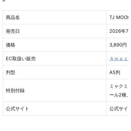
商品名
TJ MO
発売日
2026年7
価格
3,890
EC取扱い販売
Ａｍａｚ
判型
A5判
ミャクミ
特別付録
ール2種
公式サイト
公式サイ