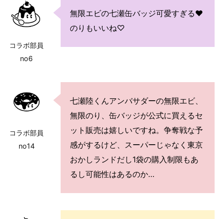
無限エビの七瀬缶バッジ可愛すぎる♥
のりもいいね♡
コラボ部員
no6
七瀬陸くんアンバサダーの無限エビ、
無限のり、缶バッジが公式に買えるセ
ット販売は嬉しいですね。争奪戦な予
コラボ部員
感がするけど、スーパーじゃなく東京
no14
おかしランドだし1袋の購入制限もあ
るし可能性はあるのか…