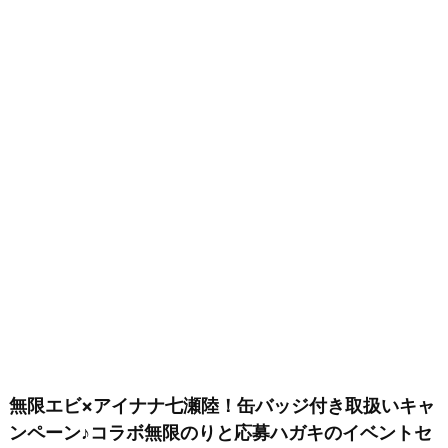
無限エビ×アイナナ七瀬陸！缶バッジ付き取扱いキャ
ンペーン♪コラボ無限のりと応募ハガキのイベントセ