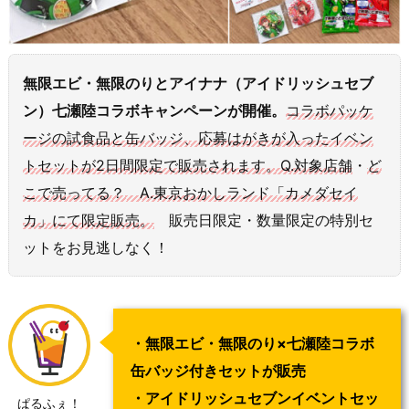
無限エビ・無限のりとアイナナ（アイドリッシュセブ
ン）七瀬陸コラボキャンペーンが開催。
コラボパッケ
ージの試食品と缶バッジ、応募はがきが入ったイベン
トセットが2日間限定で販売されます。Q.
対象店舗
・
ど
こで売ってる？ A.東京おかしランド「カメダセイ
カ」にて限定販売。
販売日限定・数量限定の特別セ
ットをお見逃しなく！
・無限エビ・無限のり×七瀬陸コラボ
缶バッジ付きセットが販売
・アイドリッシュセブンイベントセッ
ぱるふぇ！