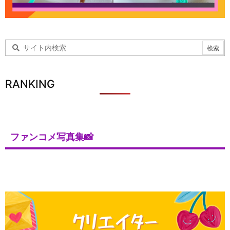
RANKING
ファンコメ写真集📸