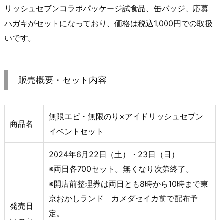
リッシュセブンコラボパッケージ試食品、缶バッジ、応募
ハガキがセットになっており、価格は税込1,000円での取扱
いです。
販売概要・セット内容
無限エビ・無限のり×アイドリッシュセブン
商品名
イベントセット
2024年6月22日（土）・23日（日）
※両日各700セット。無くなり次第終了。
※開店前整理券は両日とも8時から10時まで東
京おかしランド カメダセイカ前で配布予
発売日
定。