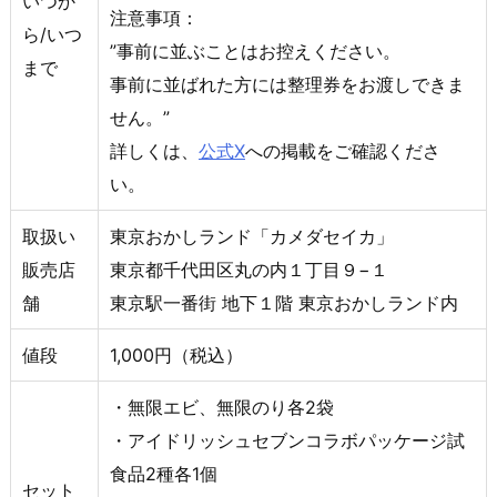
いつか
注意事項：
ら/いつ
”事前に並ぶことはお控えください。
まで
事前に並ばれた方には整理券をお渡しできま
せん。”
詳しくは、
公式X
への掲載をご確認くださ
い。
取扱い
東京おかしランド「カメダセイカ」
販売店
東京都千代田区丸の内１丁目９−１
舗
東京駅一番街 地下１階 東京おかしランド内
値段
1,000円（税込）
・無限エビ、無限のり各2袋
・アイドリッシュセブンコラボパッケージ試
食品2種各1個
セット