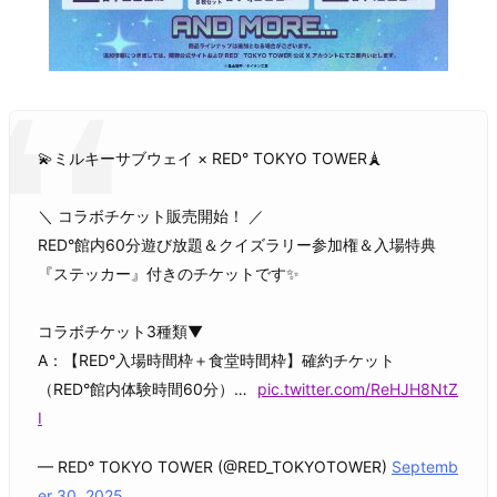
💫ミルキーサブウェイ × RED° TOKYO TOWER🗼
＼ コラボチケット販売開始！ ／
RED°館内60分遊び放題＆クイズラリー参加権＆入場特典
『ステッカー』付きのチケットです✨
コラボチケット3種類▼
A：【RED°入場時間枠＋食堂時間枠】確約チケット
（RED°館内体験時間60分）…
pic.twitter.com/ReHJH8NtZ
I
— RED° TOKYO TOWER (@RED_TOKYOTOWER)
Septemb
er 30, 2025