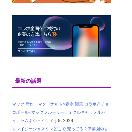
最新の話題
マック 新作！マクドナルド×森永 製菓 コラボ🎉チョ
コボール×マックフルーリー、ミクルキャラメルパ
イ、ラムネシェイク
7月 9, 2026
クレイジージャスミンどこで 売ってる？伊藤園の香