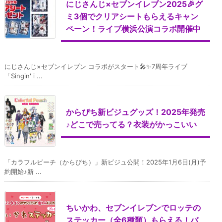
にじさんじ×セブンイレブン2025🎉グ
ミ3個でクリアシートもらえるキャン
ペーン！ライブ横浜公演コラボ開催中
にじさんじ×セブンイレブン コラボがスタート🎤✨7周年ライブ
「Singin' i ...
からぴち新ビジュグッズ！2025年発売
♪どこで売ってる？衣装がかっこいい
「カラフルピーチ（からぴち）」新ビジュ公開！2025年1月6日(月)予
約開始♪新 ...
ちいかわ、セブンイレブンでロッテの
ステッカー（全6種類）もらえる！バ