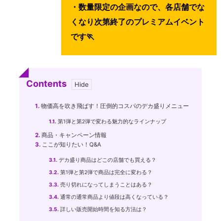
・数量限定の企画なので、各店舗でな
くなり次第終了のプレミアムイベント
です🏃
Contents
1.
物価高を吹き飛ばす！圧倒的コスパのデカ盛りメニュー
1.1.
第1弾と第2弾で変わる魅力的なラインナップ
2.
商品・キャンペーン情報
3.
ここが知りたい！Q&A
3.1.
デカ盛り商品はどこの店舗でも買える？
3.2.
第1弾と第2弾で商品は完全に変わる？
3.3.
売り切れになってしまうことはある？
3.4.
通常の通常商品より値段は高くなっている？
3.5.
詳しい販売開始時間を知る方法は？