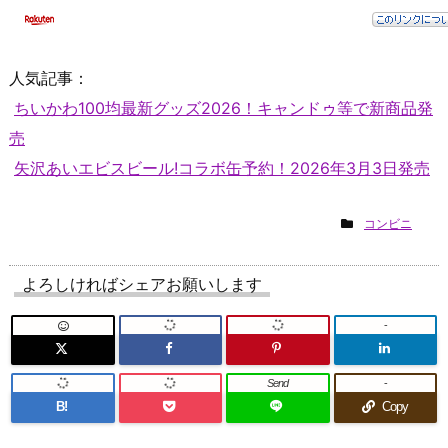
人気記事：
ちいかわ100均最新グッズ2026！キャンドゥ等で新商品発
売
矢沢あいエビスビール!コラボ缶予約！2026年3月3日発売
コンビニ
よろしければシェアお願いします
-
Send
-
B!
Copy