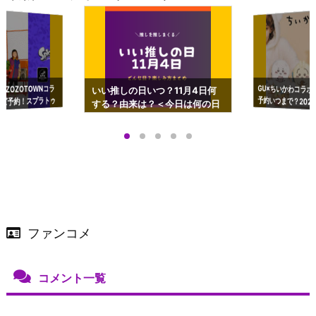
GU×ちいかわコラボ
予約いつまで？2023
ーチやショルダーが可
×ZOZOTOWNコラ
いい推しの日いつ？11月4日何
ズ予約！スプラトゥ
する？由来は？＜今日は何の日
プアップも渋谷Hz
＞
店舗＆オンラインス
）で開催
ファンコメ
コメント一覧