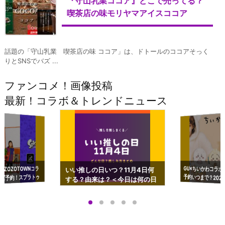
『守山乳業ココア』どこで売ってる？
喫茶店の味モリヤマアイスココア
話題の「守山乳業 喫茶店の味 ココア」は、ドトールのココアそっく
りとSNSでバズ ...
ファンコメ！画像投稿
最新！コラボ＆トレンドニュース
GU×ちいかわコラボ
予約いつまで？2023
ーチやショルダーが可
×ZOZOTOWNコラ
いい推しの日いつ？11月4日何
ズ予約！スプラトゥ
する？由来は？＜今日は何の日
プアップも渋谷Hz
＞
店舗＆オンラインス
）で開催