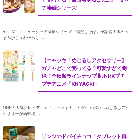
で売ってる？通販もあるよ♪ニュータッ
チ凄麺シリーズ
ヤマダイ・ニュータッチ凄麺シリーズ「鴨だしそば」が話題！鴨のう
まみがじゅわ〜っと ...
【ニャッキ！めじるしアクセサリー】
ガチャどこで売ってる？可愛すぎて悶
絶！全種類ラインナップ🐛♪NHKプチ
プチアニメ「KNYACKI」
NHKの人気クレイアニメ「ニャッキ！」のガシャポン、めじるしアク
セサリーが新登場 ...
リンツのドバイチョコ！タブレット再