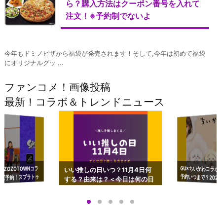
ら？購入方法はクーポン番号を入れて
注文！※予約制でないよ
今年もドミノピザから福袋が発売されます！そして,今年は初めて福袋
にオリジナルグッ ...
ファンコメ！画像投稿
最新！コラボ＆トレンドニュース
GU×ちいかわコラボ
予約いつまで？2023
ーチやショルダーが可
×ZOZOTOWNコラ
いい推しの日いつ？11月4日何
ズ予約！スプラトゥ
する？由来は？＜今日は何の日
プアップも渋谷Hz
＞
店舗＆オンラインス
）で開催