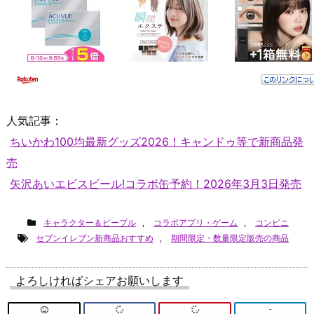
人気記事：
ちいかわ100均最新グッズ2026！キャンドゥ等で新商品発
売
矢沢あいエビスビール!コラボ缶予約！2026年3月3日発売
キャラクター＆ピープル
,
コラボアプリ・ゲーム
,
コンビニ
セブンイレブン新商品おすすめ
,
期間限定・数量限定販売の商品
よろしければシェアお願いします
-