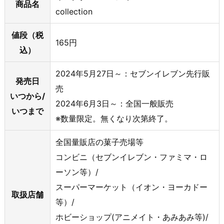
商品名
collection
値段（税
165円
込）
2024年5月27日～：セブンイレブン先行販
発売日
売
いつから/
2024年6月3日～：全国一般販売
いつまで
※数量限定。無くなり次第終了。
全国量販店の菓子売場等
コンビニ（セブンイレブン・ファミマ・ロ
ーソン等）/
スーパーマーケット（イオン・ヨーカドー
取扱店舗
等）/
ホビーショップ(アニメイト・あみあみ等)/