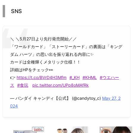
SNS
＼ ＼5月27日より先行発売開始／／
「ワールドカード」「ストーリーカード」の裏面は「キング
ダム ハーツ」の思い出を振り返れる内容に✨
カードは全種輝くメタリック仕様！！
詳細はHPをチェック👀
👉
https://t.co/BVrD4H3Mfm
#_KH
#KHML
#ウエハー
ス
#食玩
pic.twitter.com/UPp8oMAfRk
— バンダイ キャンディ【公式】 (@candytoy_c)
May 27, 2
024