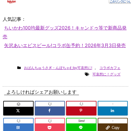
人気記事：
ちいかわ100均最新グッズ2026！キャンドゥ等で新商品発
売
矢沢あいエビスビール!コラボ缶予約！2026年3月3日発売
おぱんちゅうさぎ・んぽちゃむby可哀想に!
,
コラボカフェ
可哀想に！グッズ
よろしければシェアお願いします
-
Send
-
B!
Copy