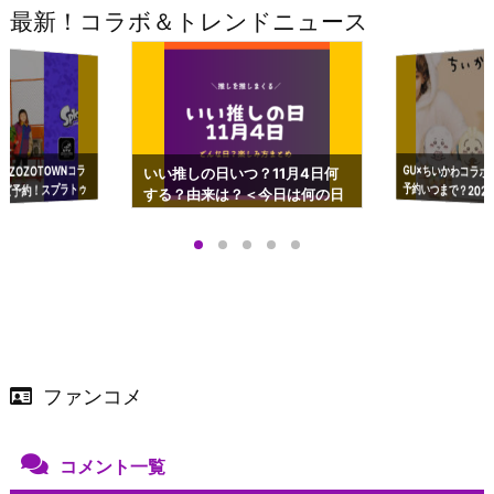
最新！コラボ＆トレンドニュース
GU×ちいかわコラボ
予約いつまで？2023
ーチやショルダーが可
×ZOZOTOWNコラ
いい推しの日いつ？11月4日何
ズ予約！スプラトゥ
する？由来は？＜今日は何の日
プアップも渋谷Hz
＞
店舗＆オンラインス
）で開催
ファンコメ
コメント一覧