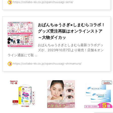
https://collabo-kk.co.jp/opanchuusagi-seria/
おぱんちゅうさぎ×しまむらコラボ！
グッズ受注再販はオンラインストア
～大物ダイカッ
おぱんちゅうさぎとしまむら最新コラボグッ
ズが、2023年10月7日より発売！店舗＆オン
ライン通販にて取 ...
https://collabo-kk.co.jp/opanchuusagi-shimamura/