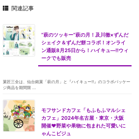
関連記事
”萩のツッキー”萩の月！及川徹×ずんだ
シェイク＆ずんだ餅コラボ！オンライ
ン通販8月25日から！ハイキュ―!!ウィ
ークでも販売
菓匠三全は、仙台銘菓「萩の月」と『ハイキュー!!』のコラボパッケー
ジ商品を期間限 ...
モフサンドカフェ「もふもふマルシェ
カフェ」2024年名古屋・東京・大阪
開催♥野菜や果物に包まれた可愛いに
ゃんこビジュ