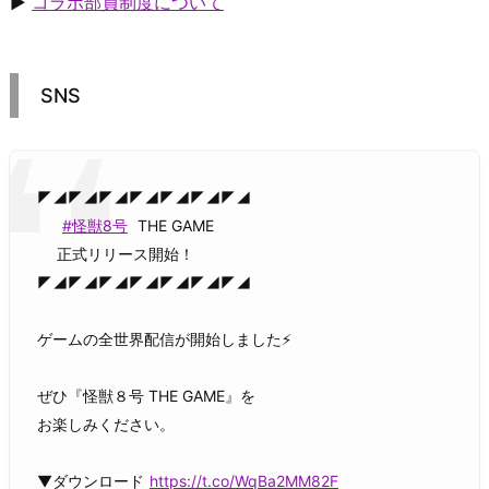
▶
コラボ部員制度について
SNS
◤◢◤◢◤◢◤◢◤◢◤◢◤◢
#怪獣8号
THE GAME
正式リリース開始！
◤◢◤◢◤◢◤◢◤◢◤◢◤◢
ゲームの全世界配信が開始しました⚡️
ぜひ『怪獣８号 THE GAME』を
お楽しみください。
▼ダウンロード
https://t.co/WqBa2MM82F