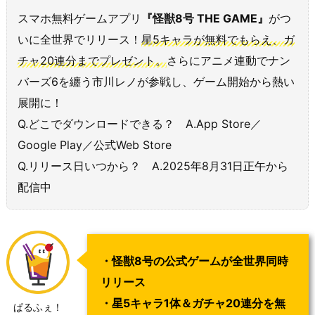
スマホ無料ゲームアプリ
『怪獣8号 THE GAME』
がつ
いに全世界でリリース！
星5キャラが無料でもらえ、ガ
チャ20連分までプレゼント。
さらにアニメ連動でナン
バーズ6を纏う市川レノが参戦し、ゲーム開始から熱い
展開に！
Q.どこでダウンロードできる？ A.App Store／
Google Play／公式Web Store
Q.リリース日いつから？ A.2025年8月31日正午から
配信中
・怪獣8号の公式ゲームが全世界同時
リリース
・星5キャラ1体＆ガチャ20連分を無
ぱるふぇ！