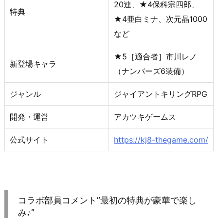
20連、★4保科宗四郎、
特典
★4亜白ミナ、次元晶1000
など
★5［適合者］市川レノ
新登場キャラ
（ナンバーズ6装備）
ジャンル
ジャイアントキリングRPG
開発・運営
アカツキゲームス
公式サイト
https://kj8-thegame.com/
コラボ部員コメント”最初の特典が豪華で楽し
み♪”