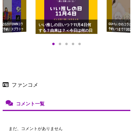
GU×ちいかわコラボ
予約いつまで？2023
ーチやショルダーが可
×ZOZOTOWNコラ
いい推しの日いつ？11月4日何
ズ予約！スプラトゥ
する？由来は？＜今日は何の日
プアップも渋谷Hz
＞
店舗＆オンラインス
）で開催
ファンコメ
コメント一覧
まだ、コメントがありません