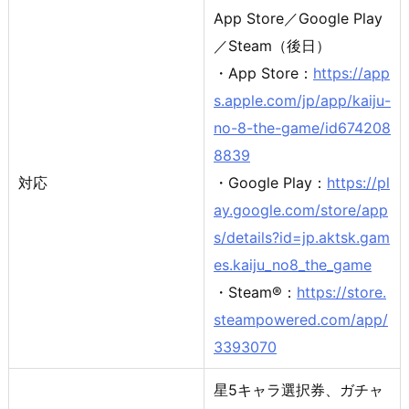
App Store／Google Play
／Steam（後日）
・App Store：
https://app
s.apple.com/jp/app/kaiju-
no-8-the-game/id674208
8839
対応
・Google Play：
https://pl
ay.google.com/store/app
s/details?id=jp.aktsk.gam
es.kaiju_no8_the_game
・Steam®：
https://store.
steampowered.com/app/
3393070
星5キャラ選択券、ガチャ