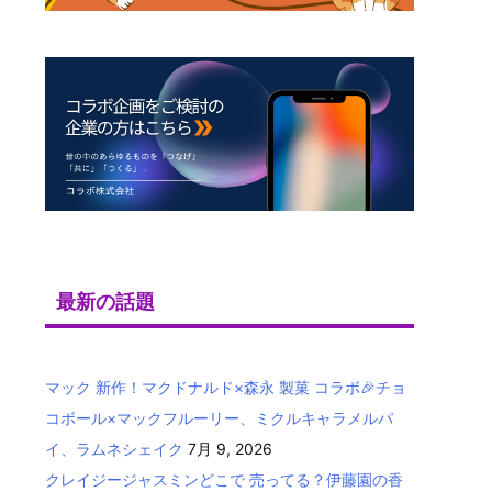
最新の話題
マック 新作！マクドナルド×森永 製菓 コラボ🎉チョ
コボール×マックフルーリー、ミクルキャラメルパ
イ、ラムネシェイク
7月 9, 2026
クレイジージャスミンどこで 売ってる？伊藤園の香