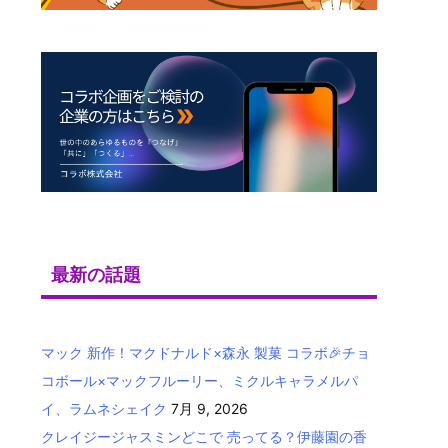
最新の話題
マック 新作！マクドナルド×森永 製菓 コラボ🎉チョ
コボール×マックフルーリー、ミクルキャラメルパ
イ、ラムネシェイク
7月 9, 2026
クレイジージャスミンどこで 売ってる？伊藤園の香