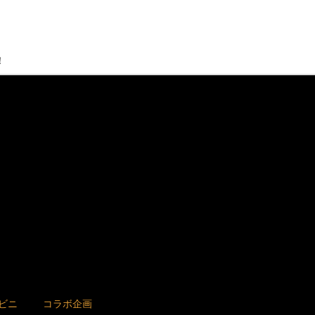
！
ビニ
コラボ企画