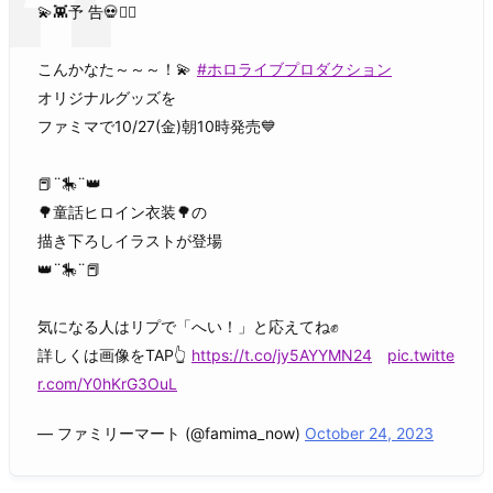
💫👾予 告💀🧟‍♀️​
こんかなた～～～！💫
#ホロライブプロダクション
オリジナルグッズを​
ファミマで10/27(金)朝10時発売💙​
📕¨🎠¨👑​
🌳童話ヒロイン衣装🌳の​
描き下ろしイラストが登場​
​👑¨🎠¨📕
気になる人はリプで「へい！」と応えてね✊​
​詳しくは画像をTAP👆​
https://t.co/jy5AYYMN24
pic.twitte
r.com/Y0hKrG3OuL
— ファミリーマート (@famima_now)
October 24, 2023