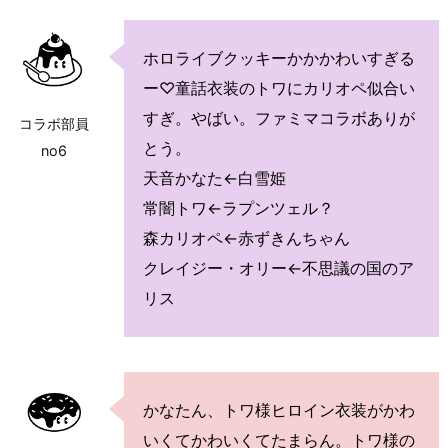
ホロライブクッキーかかかわいすぎる
ー♡童話衣装のトワにカリオペ似合い
すぎ。やばい。ファミマコラボありが
コラボ部員
とう。
no6
天音かなた←白雪姫
常闇トワ←ラプンツェル？
森カリオペ←赤ずきんちゃん
クレイジー・オリー←不思議の国のア
リス
かなたん、トワ様ヒロイン衣装がかわ
いくてかわいくてたまらん。トワ様の