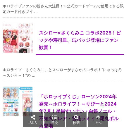
ホロライブファンの皆さん大注目！✨公式カードゲームで使用できる限
定カード付きツイ ...
スシロー×さくらみこ コラボ2025！ピ
ックや寿司皿、缶バッジ登場にファン
歓喜！
ホロライブ「さくらみこ」とスシローがまさかのコラボ！“にゃっはろ
～スシろ～！”の ...
「ホロライブくじ」ローソン2024年
発売～ホロライフ！～りぴーと2024
年7月！星街すいせい・白銀ノエル・
不知火フレア・雪花ラミィ・尾丸ポル
SNS
目次
検索
上へ
カ登場