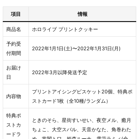
項目
情報
商品名
ホロライブ プリントクッキー
予約受
2022年1月1日(土)〜2022年1月31日(月)
付期間
お届け
2022年3月以降発送予定
日
プリントアイシングビスケット20個、特典ポ
内容物
ストカード1枚（全10種/ランダム）
特典ポ
ときのそら、星街すいせい、夜空メル、癒月
ストカ
ちょこ、大空スバル、天音かなた、角巻わた
ードラ
め、常闇トワ、姫森ルーナ、雪花ラミィ(全