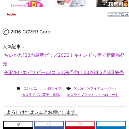
Ⓒ 2016 COVER Corp.
人気記事：
ちいかわ100均最新グッズ2026！キャンドゥ等で新商品発
売
矢沢あいエビスビール!コラボ缶予約！2026年3月3日発売
コンビニ
,
ホロライブ
Vtuber（vブイチューバー）
,
ホロライブお菓子・食玩
,
ホロライブファミマ・ホロマート
よろしければシェアお願いします
-