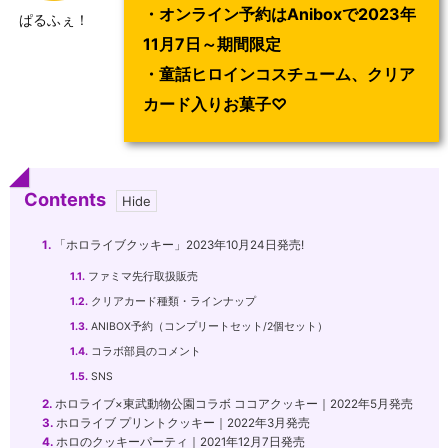
・
オンライン予約はAniboxで2023年
ぱるふぇ！
11月7日～期間限定
・
童話ヒロインコスチューム、クリア
カード入りお菓子♡
Contents
1.
「ホロライブクッキー」2023年10月24日発売!
1.1.
ファミマ先行取扱販売
1.2.
クリアカード種類・ラインナップ
1.3.
ANIBOX予約（コンプリートセット/2個セット）
1.4.
コラボ部員のコメント
1.5.
SNS
2.
ホロライブ×東武動物公園コラボ ココアクッキー｜2022年5月発売
3.
ホロライブ プリントクッキー｜2022年3月発売
4.
ホロのクッキーパーティ｜2021年12月7日発売