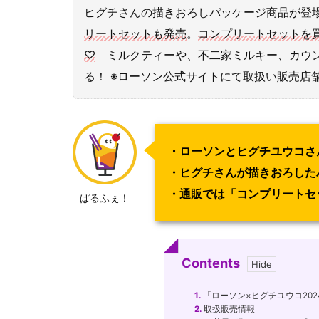
ヒグチさんの描きおろしパッケージ商品が登
リートセットも発売
。
コンプリートセットを
♡
ミルクティーや、不二家ミルキー、カウン
る！ ※ローソン公式サイトにて取扱い販売店
・ローソンとヒグチユウコさ
・ヒグチさんが描きおろした
・通販では「コンプリートセ
ぱるふぇ！
Contents
1.
「ローソン×ヒグチユウコ20
2.
取扱販売情報