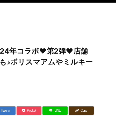
24年コラボ♥第2弾♥店舗
も♪ボリスマアムやミルキー
Hatena
Pocket
LINE
Copy