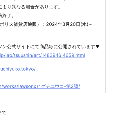
により異なる場合があります。
第終了。
リス雑貨店通販）：2024年3月20日(水)～
ソン公式サイトにて商品毎に公開されています▼
jp/lab/tsuushin/art/1483946_4659.html
guchiyuko.tokyo/
開
o.com/works/lawsonxヒグチユウコ-第2弾/
まで