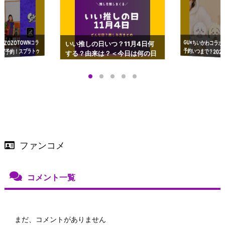
GU×ちいかわコラボ
予約いつまで？2023
ーチやショルダーが可
×ZOZOTOWNコラ
いい推しの日いつ？11月4日何
ズ予約！スプラトゥ
する？由来は？＜今日は何の日
プアップも渋谷Hz
＞
店舗＆オンラインス
）で開催
ファンコメ
コメント一覧
まだ、コメントがありません