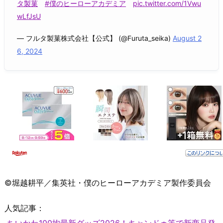
タ製菓
#僕のヒーローアカデミア
pic.twitter.com/1Vwu
wLfJsU
— フルタ製菓株式会社【公式】 (@Furuta_seika)
August 2
6, 2024
©堀越耕平／集英社・僕のヒーローアカデミア製作委員会
人気記事：
ちいかわ100均最新グッズ2026！キャンドゥ等で新商品発