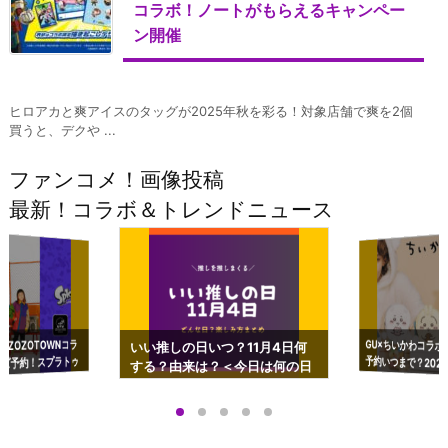
コラボ！ノートがもらえるキャンペー
ン開催
ヒロアカと爽アイスのタッグが2025年秋を彩る！対象店舗で爽を2個
買うと、デクや ...
ファンコメ！画像投稿
最新！コラボ＆トレンドニュース
GU×ちいかわコラボ
予約いつまで？2023
ーチやショルダーが可
×ZOZOTOWNコラ
いい推しの日いつ？11月4日何
ズ予約！スプラトゥ
する？由来は？＜今日は何の日
プアップも渋谷Hz
＞
店舗＆オンラインス
）で開催