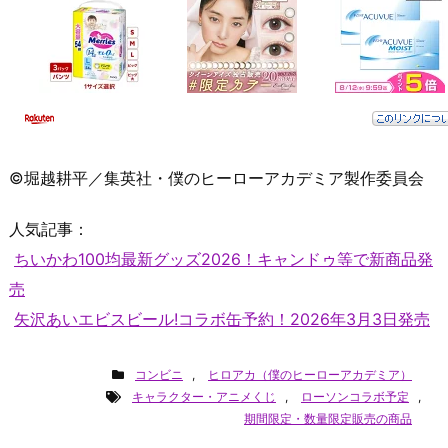
©堀越耕平／集英社・僕のヒーローアカデミア製作委員会
人気記事：
ちいかわ100均最新グッズ2026！キャンドゥ等で新商品発
売
矢沢あいエビスビール!コラボ缶予約！2026年3月3日発売
コンビニ
,
ヒロアカ（僕のヒーローアカデミア）
キャラクター・アニメくじ
,
ローソンコラボ予定
,
期間限定・数量限定販売の商品