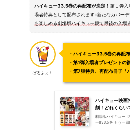
ハイキュー33.5巻の再配布が決定！
第１弾入
場者特典として配布されます♪新たなカバー
も楽しめる劇場版ハイキュー観て最後の入場者
・ハイキュー33.5巻の再配
・第1弾入場者プレゼントの
・第7弾特典、再配布冊子「ハイ
ぱるふぇ！
ハイキュー映画特
刻！どれくらいで
劇場版ハイキュー!
ー!!33.5巻 もう一回