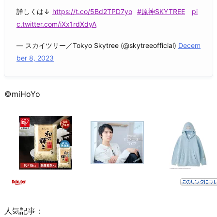
詳しくは↓
https://t.co/5Bd2TPD7yo
#原神SKYTREE
pi
c.twitter.com/iXx1rdXdyA
— スカイツリー／Tokyo Skytree (@skytreeofficial)
Decem
ber 8, 2023
©miHoYo
人気記事：