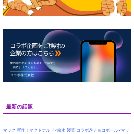
最新の話題
マック 新作！マクドナルド×森永 製菓 コラボ🎉チョコボール×マッ