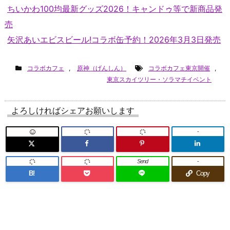
ちいかわ100均最新グッズ2026！キャンドゥ等で新商品発
売
矢沢あいエビスビール!コラボ缶予約！2026年3月3日発売
コラボカフェ
,
原神（げんしん）
コラボカフェ東京開催
,
東京スカイツリー・ソラマチイベント
よろしければシェアお願いします
-
Send
-
B!
Copy