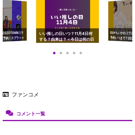
GU×ちいかわコラボ
予約いつまで？2023
ーチやショルダーが可
×ZOZOTOWNコラ
いい推しの日いつ？11月4日何
ズ予約！スプラトゥ
する？由来は？＜今日は何の日
プアップも渋谷Hz
＞
店舗＆オンラインス
）で開催
ファンコメ
コメント一覧