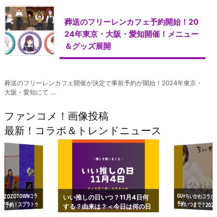
葬送のフリーレンカフェ予約開始！20
24年東京・大阪・愛知開催！メニュー
＆グッズ展開
葬送のフリーレンカフェ開催が決定で事前予約が開始！2024年東京・
大阪・愛知にて ...
ファンコメ！画像投稿
最新！コラボ＆トレンドニュース
GU×ちいかわコラボ
予約いつまで？2023
ーチやショルダーが可
×ZOZOTOWNコラ
いい推しの日いつ？11月4日何
ズ予約！スプラトゥ
する？由来は？＜今日は何の日
プアップも渋谷Hz
＞