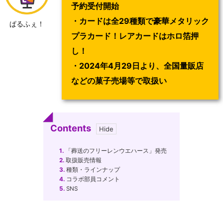
予約受付開始
・カードは全29種類で豪華メタリック
ぱるふぇ！
プラカード！レアカードはホロ箔押
し！
・2024年4月29日より、全国量販店
などの菓子売場等で取扱い
Contents
1.
「葬送のフリーレンウエハース」発売
2.
取扱販売情報
3.
種類・ラインナップ
4.
コラボ部員コメント
5.
SNS