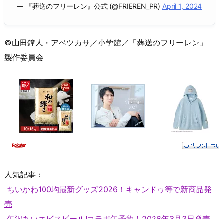
— 『葬送のフリーレン』公式 (@FRIEREN_PR)
April 1, 2024
©山田鐘人・アベツカサ／小学館／「葬送のフリーレン」
製作委員会
人気記事：
ちいかわ100均最新グッズ2026！キャンドゥ等で新商品発
売
矢沢あいエビスビール!コラボ缶予約！2026年3月3日発売