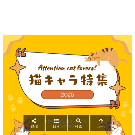
SNS
目次
検索
上へ