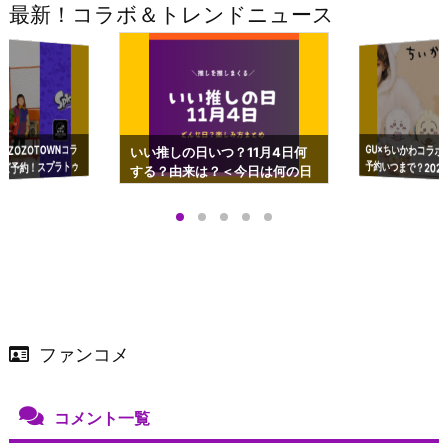
最新！コラボ＆トレンドニュース
GU×ちいかわコラボ
予約いつまで？2023
ーチやショルダーが可
×ZOZOTOWNコラ
いい推しの日いつ？11月4日何
ズ予約！スプラトゥ
する？由来は？＜今日は何の日
プアップも渋谷Hz
＞
店舗＆オンラインス
）で開催
ファンコメ
コメント一覧