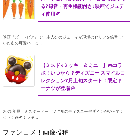
る?録音・再生機能付き♪映画でジュデ
ィ使用💕
映画『ズートピア』で、主人公のジュディが現場のセリフを録音して
いたあの可愛い「に ...
【ミスド×ミッキー＆ミニー】🍩コラ
ボ！いつから？ディズニー スマイルコ
レクション7月上旬スタート！限定ド
ーナツが登場🎉
2025年夏、ミスタードーナツに初のディズニーデザインがやってく
る〜！🍩💕ミッキ ...
ファンコメ！画像投稿