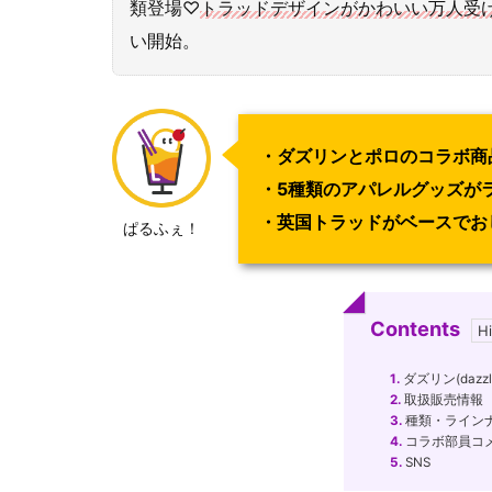
類登場♡
トラッドデザインがかわいい万人受
い開始。
・ダズリンとポロのコラボ商
・5種類のアパレルグッズが
・英国トラッドがベースでお
ぱるふぇ！
Contents
1.
ダズリン(dazzl
2.
取扱販売情報
3.
種類・ライン
4.
コラボ部員コ
5.
SNS