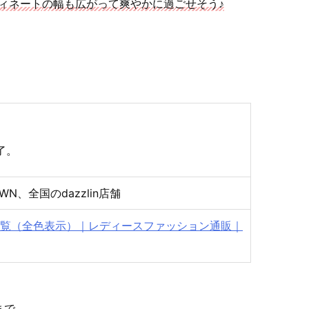
ィネート
の幅も広がって爽やかに過ごせそう♪
了。
TOWN、全国のdazzlin店舗
商品一覧（全色表示）｜レディースファッション通販｜
まで