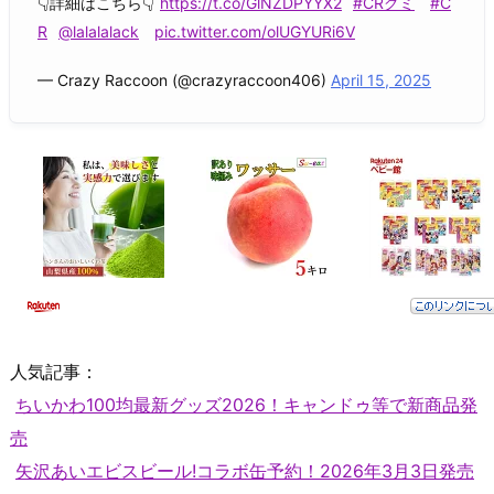
👇詳細はこちら👇
https://t.co/GlNZDPYYX2
#CRグミ
#C
R
@lalalalack
pic.twitter.com/olUGYURi6V
— Crazy Raccoon (@crazyraccoon406)
April 15, 2025
人気記事：
ちいかわ100均最新グッズ2026！キャンドゥ等で新商品発
売
矢沢あいエビスビール!コラボ缶予約！2026年3月3日発売