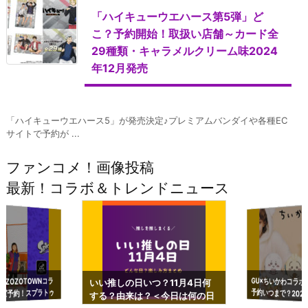
「ハイキューウエハース第5弾」ど
こ？予約開始！取扱い店舗～カード全
29種類・キャラメルクリーム味2024
年12月発売
「ハイキューウエハース5」が発売決定♪プレミアムバンダイや各種EC
サイトで予約が ...
ファンコメ！画像投稿
最新！コラボ＆トレンドニュース
GU×ちいかわコラボ
予約いつまで？2023
ーチやショルダーが可
×ZOZOTOWNコラ
いい推しの日いつ？11月4日何
ズ予約！スプラトゥ
する？由来は？＜今日は何の日
プアップも渋谷Hz