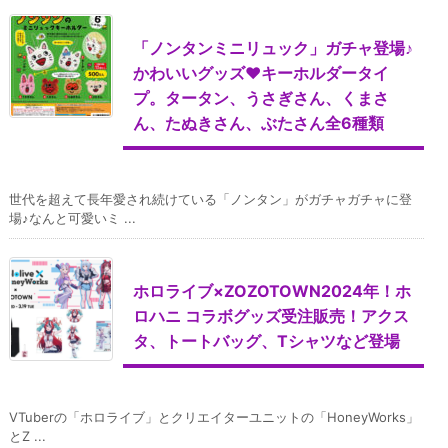
「ノンタンミニリュック」ガチャ登場♪
かわいいグッズ♥キーホルダータイ
プ。タータン、うさぎさん、くまさ
ん、たぬきさん、ぶたさん全6種類
世代を超えて長年愛され続けている「ノンタン」がガチャガチャに登
場♪なんと可愛いミ ...
ホロライブ×ZOZOTOWN2024年！ホ
ロハニ コラボグッズ受注販売！アクス
タ、トートバッグ、Tシャツなど登場
VTuberの「ホロライブ」とクリエイターユニットの「HoneyWorks」
とZ ...