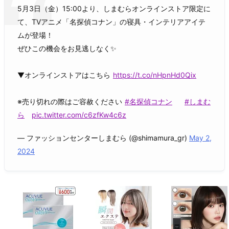
5月3日（金）15:00より、しまむらオンラインストア限定に
て、TVアニメ「名探偵コナン」の寝具・インテリアアイテ
ムが登場！
ぜひこの機会をお見逃しなく✨
▼オンラインストアはこちら
https://t.co/nHpnHd0Qix
※売り切れの際はご容赦ください
#名探偵コナン
#しまむ
ら
pic.twitter.com/c6zfKw4c6z
— ファッションセンターしまむら (@shimamura_gr)
May 2,
2024