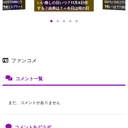
GU×ちいかわコラボ
予約いつまで？2023
ーチやショルダーが可
×ZOZOTOWNコラ
いい推しの日いつ？11月4日何
ズ予約！スプラトゥ
する？由来は？＜今日は何の日
プアップも渋谷Hz
＞
店舗＆オンラインス
）で開催
ファンコメ
コメント一覧
まだ、コメントがありません
コメントをどうぞ