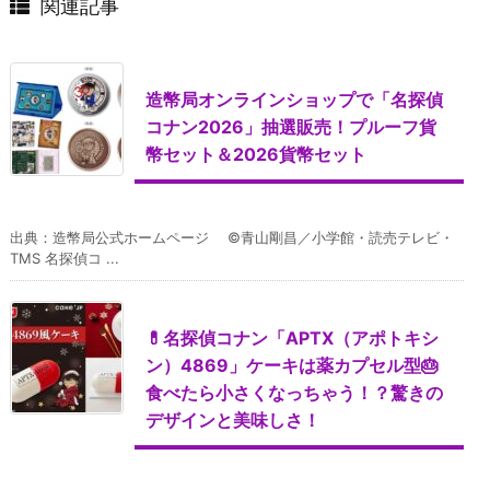
関連記事
造幣局オンラインショップで「名探偵
コナン2026」抽選販売！プルーフ貨
幣セット＆2026貨幣セット
出典：造幣局公式ホームページ ©青山剛昌／小学館・読売テレビ・
TMS 名探偵コ ...
💊名探偵コナン「APTX（アポトキシ
ン）4869」ケーキは薬カプセル型🎂
食べたら小さくなっちゃう！？驚きの
デザインと美味しさ！