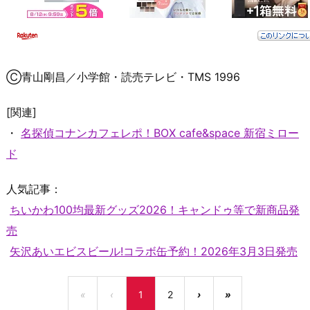
Ⓒ青山剛昌／小学館・読売テレビ・TMS 1996
[関連]
・
名探偵コナンカフェレポ！BOX cafe&space 新宿ミロー
ド
人気記事：
ちいかわ100均最新グッズ2026！キャンドゥ等で新商品発
売
矢沢あいエビスビール!コラボ缶予約！2026年3月3日発売
«
‹
1
2
›
»