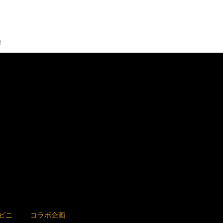
！
ビニ
コラボ企画