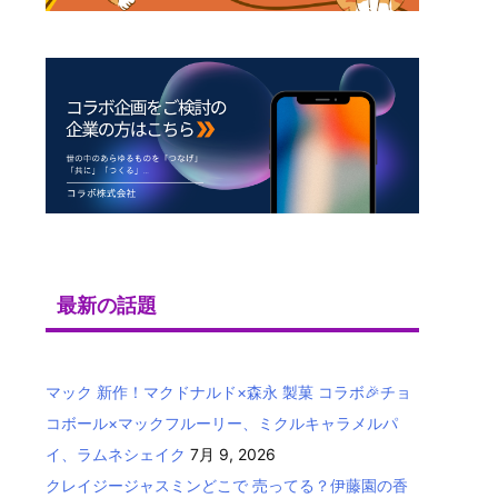
最新の話題
マック 新作！マクドナルド×森永 製菓 コラボ🎉チョ
コボール×マックフルーリー、ミクルキャラメルパ
イ、ラムネシェイク
7月 9, 2026
クレイジージャスミンどこで 売ってる？伊藤園の香